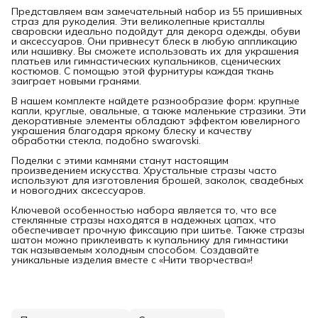
Представляем вам замечательный набор из 55 пришивных
страз для рукоделия. Эти великолепные кристаллы
сваровски идеально подойдут для декора одежды, обуви
и аксессуаров. Они привнесут блеск в любую аппликацию
или нашивку. Вы сможете использовать их для украшения
платьев или гимнастических купальников, сценических
костюмов. С помощью этой фурнитуры каждая ткань
заиграет новыми гранями.
В нашем комплекте найдете разнообразие форм: крупные
капли, круглые, овальные, а также маленькие стразики. Эти
декоративные элементы обладают эффектом ювелирного
украшения благодаря яркому блеску и качеству
обработки стекла, подобно swarovski.
Поделки с этими камнями станут настоящим
произведением искусства. Хрустальные стразы часто
используют для изготовления брошей, заколок, свадебных
и новогодних аксессуаров.
Ключевой особенностью набора является то, что все
стеклянные стразы находятся в надежных цапах, что
обеспечивает прочную фиксацию при шитье. Также стразы
шатон можно приклеивать к купальнику для гимнастики
так называемым холодным способом. Создавайте
уникальные изделия вместе с «Нити творчества»!