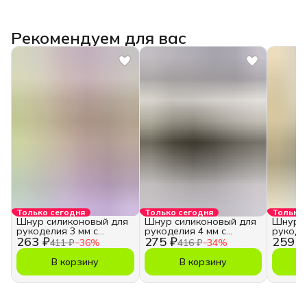
Рекомендуем для вас
Только сегодня
Только сегодня
Только 
Шнур силиконовый для
Шнур силиконовый для
Шнур с
рукоделия 3 мм с
рукоделия 4 мм с
рукоде
263 ₽
275 ₽
259 ₽
отверстием
отверстием
отверс
411 ₽
−
36
%
416 ₽
−
34
%
В корзину
В корзину