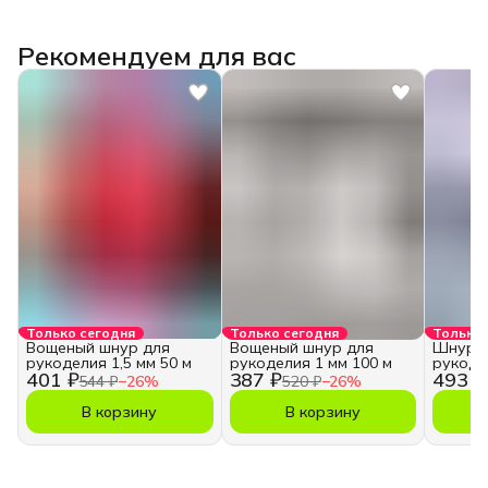
Рекомендуем для вас
Только сегодня
Только сегодня
Только 
Вощеный шнур для
Вощеный шнур для
Шнур в
рукоделия 1,5 мм 50 м
рукоделия 1 мм 100 м
рукоде
401 ₽
387 ₽
493 ₽
544 ₽
−
26
%
520 ₽
−
26
%
В корзину
В корзину