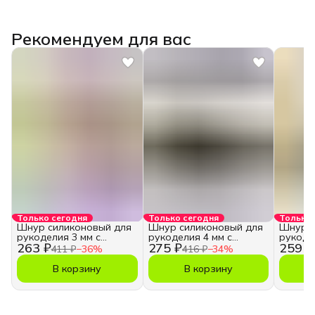
Рекомендуем для вас
Только сегодня
Только сегодня
Только 
Шнур силиконовый для
Шнур силиконовый для
Шнур с
рукоделия 3 мм с
рукоделия 4 мм с
рукоде
263 ₽
275 ₽
259 ₽
отверстием
отверстием
отверс
411 ₽
−
36
%
416 ₽
−
34
%
В корзину
В корзину