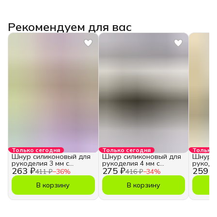
Рекомендуем для вас
Только сегодня
Только сегодня
Только 
Шнур силиконовый для
Шнур силиконовый для
Шнур с
рукоделия 3 мм с
рукоделия 4 мм с
рукоде
263 ₽
275 ₽
259 ₽
отверстием
отверстием
отверс
411 ₽
−
36
%
416 ₽
−
34
%
В корзину
В корзину