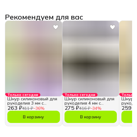
Рекомендуем для вас
Только сегодня
Только сегодня
Только 
Шнур силиконовый для
Шнур силиконовый для
Шнур с
рукоделия 3 мм с
рукоделия 4 мм с
рукоде
263 ₽
275 ₽
259 ₽
отверстием
отверстием
отверс
411 ₽
−
36
%
416 ₽
−
34
%
В корзину
В корзину