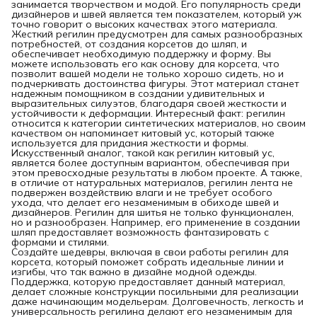
занимается творчеством и модой. Его популярность среди
дизайнеров и швей является тем показателем, который уж
точно говорит о высоких качествах этого материала.
Жесткий регилин предусмотрен для самых разнообразных
потребностей, от создания корсетов до шляп, и
обеспечивает необходимую поддержку и форму. Вы
можете использовать его как основу для корсета, что
позволит вашей модели не только хорошо сидеть, но и
подчеркивать достоинства фигуры. Этот материал станет
надежным помощником в создании удивительных и
выразительных силуэтов, благодаря своей жесткости и
устойчивости к деформации. Интересный факт: регилин
относится к категории синтетических материалов, но своим
качеством он напоминает китовый ус, который также
используется для придания жесткости и формы.
Искусственный аналог, такой как регилин китовый ус,
является более доступным вариантом, обеспечивая при
этом превосходные результаты в любом проекте. А также,
в отличие от натуральных материалов, регилин лента не
подвержен воздействию влаги и не требует особого
ухода, что делает его незаменимым в обиходе швей и
дизайнеров. Регилин для шитья не только функционален,
но и разнообразен. Например, его применение в создании
шляп предоставляет возможность фантазировать с
формами и стилями.
Создайте шедевры, включая в свои работы регилин для
корсета, который поможет собрать идеальные линии и
изгибы, что так важно в дизайне модной одежды.
Поддержка, которую предоставляет данный материал,
делает сложные конструкции посильными для реализации
даже начинающим модельерам. Долговечность, легкость и
универсальность регилина делают его незаменимым для