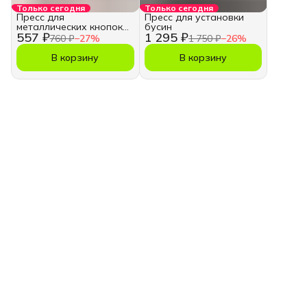
Только сегодня
Только сегодня
Пресс для
Пресс для установки
металлических кнопок
бусин
557 ₽
1 295 ₽
для одежды
760 ₽
−
27
%
1 750 ₽
−
26
%
В корзину
В корзину