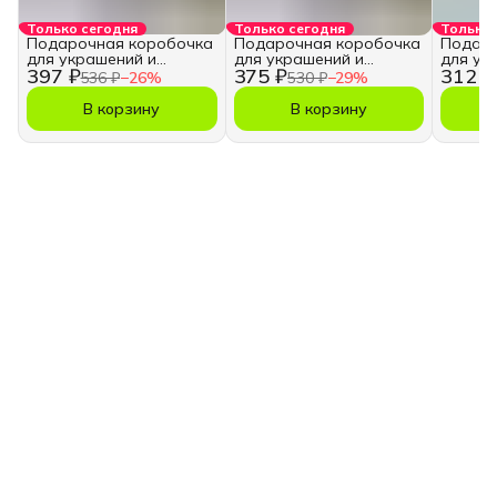
Только сегодня
Только сегодня
Только 
Подарочная коробочка
Подарочная коробочка
Подаро
для украшений и
для украшений и
для ук
397 ₽
375 ₽
312 ₽
бижутерии, набор 3 шт
бижутерии 11х11 см.
бижуте
536 ₽
−
26
%
530 ₽
−
29
%
В корзину
В корзину