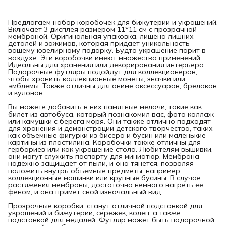
Предлагаем набор коробочек для бижутерии и украшений.
Включает 3 дисплея размером 11*11 см с прозрачной
мембраной. Оригинальная упаковка, лишена лишних
деталей и зажимов, которая придает уникальность
вашему ювелирному подарку. Будто украшение парит в
воздухе. Эти коробочки имеют множество применений.
Идеальны для хранения или декорирования интерьера.
Подарочные футляры подойдут для коллекционеров,
чтобы хранить коллекционные монеты, значки или
эмблемы. Также отличны для аниме аксессуаров, брелоков
и кулонов.
Вы можете добавить в них памятные мелочи, такие как
билет из автобуса, который познакомил вас, фото коллаж
или камушки с берега моря. Они также отлично подходят
для хранения и демонстрации детского творчества, таких
как объемные фигурки из бисера и бусин или маленькие
картины из пластилина. Коробочки также отличны для
гербариев или как украшение стола. Любителям вышивки,
они могут служить паспарту для миниатюр. Мембрана
надежно защищает от пыли, и она тянется, позволяя
положить внутрь объемные предметы, например,
коллекционные машинки или крупные бусины. В случае
растяжения мембраны, достаточно немного нагреть ее
феном, и она примет свой изначальный вид.
Прозрачные коробки, станут отличной подставкой для
украшений и бижутерии, сережек, колец, а также
подставкой для медалей. Футляр может быть подарочной