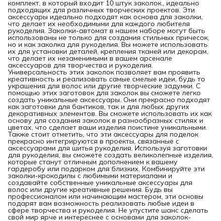
комплект, в который входит 10 штук заколок., идеально
подходящих для различных творческих проектов. Эти
аксессуары идеально подходят как основа для заколки,
что делает их необходимыми для каждого любителя
рукоделия. Заколки-автомат в нашем наборе могут быть
использованы не только для создания стильных причесок,
но и как заколка для рукоделия. Вы можете использовать
их для установки деталей, крепления тканей или декорам,
что делает их незаменимыми в вашем арсенале
аксессуаров для творчества и рукоделия.
Универсальность этих заколок позволяет вам проявить
креативность и реализовать самые смелые идеи, будь то
украшения для волос или другие творческие задумки. С
помощью этих заготовок для заколок вы сможете легко
создать уникальные аксессуары. Они прекрасно подходят
как заготовки для бантиков, так и для любых других
декоративных элементов. Вы сможете использовать их как
основу для создания заколок в разнообразных стилях и
цветах, что сделает ваши изделия поистине уникальными.
Также стоит отметить, что эти аксессуары для поделок
прекрасно интегрируются в проекты, связанные с
аксессуарами для шитья рукоделия. Используя заготовки
для рукоделия, вы сможете создать великолепные изделия,
которые станут отличным дополнением к вашему
гардеробу или подарком для близких. Комбинируйте эти
заколки-крокодилы с любимыми материалами и
создавайте собственные уникальные аксессуары для
волос или другие креативные решения. Будь вы
профессионалом или начинающим мастером, эти основы
подарят вам возможность реализовать любые идеи в
сфере творчества и рукоделия. Не упустите шанс сделать
свой мир ярче и интереснее с основами для заколок-