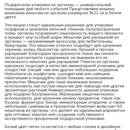
Подарочная упаковка из органзы — универсальный
помощник для любого события! Представляем вашему
вниманию мешочки из органзы размером 9х12 см в белом
цвете.
Эти мешки станут идеальным решением для упаковки
подарков и хранения мелочей. Нежная, полупрозрачная
ткань органзы подчеркнет изысканность вашего презента
и придаст ему особый шарм. Мешочки для украшений из
органзы — незаменимый аксессуар для любительниц
бижутерии. Эти мешочки отлично подойдут для хранения
сережек, колец, браслетов, цепочек, брошей и прочих
украшений. Благодаря прозрачности ткани, вы сможете
легко рассмотреть содержимое, не вынимая его из
маленького мешочка для украшений. Пакеты из органзы
идеально подходят в качестве миниатюрной упаковки для
сладостей, специй, чая или других небольших подарков.
Наполните их конфетами, сухоцветами или чайными
пакетиками и порадуйте своих близких эксклюзивным
презентом. Мешочки для саше маленькие можно
использовать как пустые мешочки для лаванды или других
ароматных растений.Универсальность данной упаковки
для подарка безгранична. Маленькие мешочки можно
использовать для хранения мелких предметов, таких как
бусины, фурнитура, бисер, миниатюрные открытки, а также
небольших сувениров и презентов. Комплект включает 50
мешочков из органзы, что делает их идеальным вариантом
для оптовых закупок или создания собственного
ассортимента прозрачной подарочной упаковки.
Белый цвет легко сочетается с любым стилем и дизайном,