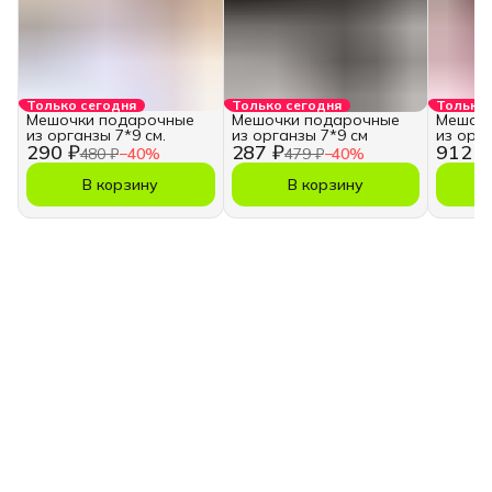
Только сегодня
Только сегодня
Только 
Мешочки подарочные
Мешочки подарочные
Мешочк
из органзы 7*9 см.
из органзы 7*9 см
из орг
290 ₽
287 ₽
912 ₽
480 ₽
−
40
%
479 ₽
−
40
%
В корзину
В корзину