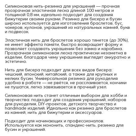
Силиконовая нить-резинка для украшений — прочная
прозрачная эластичная леска длиной 100 метров и
толщиной 0,8 мм, идеально подходит для создания
бижутерии своими руками. Резинка для бисера и бусин
широко используется для изготовления браслетов, бус,
чокеров, кулонов, украшений из натуральных камней, букв
и подвесок.
Эластичная нить для браслетов хорошо тянется (до 30%),
не имеет эффекта памяти, быстро возвращает форму и
позволяет создавать украшения без замка и карабина.
Прозрачная силиконовая леска практически незаметна в
изделии, благодаря чему украшения выглядят аккуратно и
эстетично.
Нить для бисера подходит для всех видов бисера:
чешский, японский, китайский, а также для крупных и
мелких бусин. Универсальная резинка для рукоделия
удобна в работе — не рвётся, не расслаивается, кончики
не пушатся, легко завязывается в прочный узел.
Силиконовая нить станет отличным выбором для хобби и
творчества: подходит для создания украшений, наборов
для рукоделия, DIY-проектов, детского творчества и
handmade изделий. Идеальна как резинка для браслетов
из камней, нить для бижутерии и аксессуаров.
Подходит для начинающих и профессионалов.
Используется как мононить, спандекс-нить, резинка для
бусин и украшений.