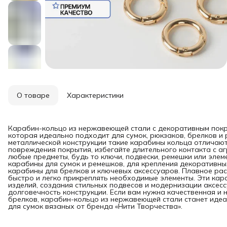
О товаре
Характеристики
Карабин-кольцо из нержавеющей стали с декоративным покр
которая идеально подходит для сумок, рюкзаков, брелков и
металлической конструкции такие карабины кольца отличают
повреждения покрытия, избегайте длительного контакта с а
любые предметы, будь то ключи, подвески, ремешки или элем
карабины для сумок и ремешков, для крепления декоративных
карабины для брелков и ключевых аксессуаров. Плавное ра
быстро и легко прикреплять необходимые элементы. Эти кар
изделий, создания стильных подвесов и модернизации аксес
долговечность конструкции. Если вам нужна качественная и
брелков, карабин-кольцо из нержавеющей стали станет ид
для сумок вязаных от бренда «Нити Творчества».