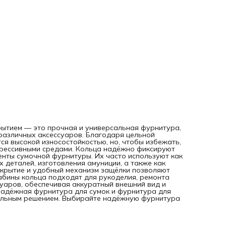
вид и долговечность конструкции. Если вам нужна
качественная и надёжная фурнитура для сумок и фурнит
для брелков, карабин-кольцо из нержавеющей стали стан
идеальным решением. Выбирайте надёжную фурнитура д
сумок вязаных от бренда «Нити Творчества».
ытием — это прочная и универсальная фурнитура,
 различных аксессуаров. Благодаря цельной
ся высокой износостойкостью, но, чтобы избежать,
грессивными средами. Кольца надёжно фиксируют
енты сумочной фурнитуры. Их часто используют как
 деталей, изготовления амуниции, а также как
скрытие и удобный механизм защёлки позволяют
абины кольца подходят для рукоделия, ремонта
суаров, обеспечивая аккуратный внешний вид и
 надёжная фурнитура для сумок и фурнитура для
еальным решением. Выбирайте надёжную фурнитура