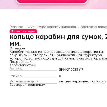
Главная
›
Фурнитура конструкционная
›
Застежка-кара
Только сегодня
кольцо карабин для сумок, 
мм.
О товаре
Карабин-кольцо из нержавеющей стали с декоративным
покрытием — это прочная и универсальная фурнитура,
которая идеально подходит для сумок, рюкзаков, брелко
различных аксессуаров. Благодаря цельной металлическ
Подробнее
конструкции такие карабины кольца отличаются высокой
Характеристики
износостойкостью, но, чтобы избежать, повреждения
Артикул
ЗКНКЛ0038
покрытия, избегайте длительного контакта с агрессивным
средами. Кольца надёжно фиксируют любые предметы, б
Размер
0
то ключи, подвески, ремешки или элементы сумочной
Материал изделия
металл, нержавеющая сталь
фурнитуры. Их часто используют как карабины для сумок
Все характеристики
ремешков, для крепления декоративных деталей,
изготовления амуниции, а также как карабины для брелко
ключевых аксессуаров. Плавное раскрытие и удобный
механизм защёлки позволяют быстро и легко прикреплять
необходимые элементы. Эти карабины кольца подходят д
рукоделия, ремонта изделий, создания стильных подвесов
модернизации аксессуаров, обеспечивая аккуратный вне