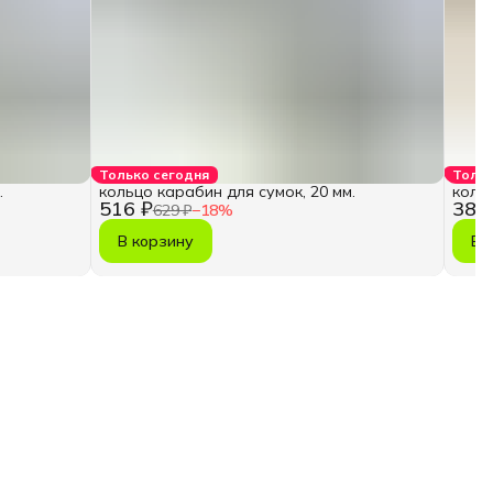
Только сегодня
Тольк
.
кольцо карабин для сумок, 20 мм.
кольц
516 ₽
388
629 ₽
−
18
%
В корзину
В 