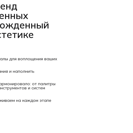
ренд
венных
рожденный
стетике
иалы для воплощения ваших
ания и наполнить
гармонировало: от палитры
нструментов и систем
рживаем на каждом этапе