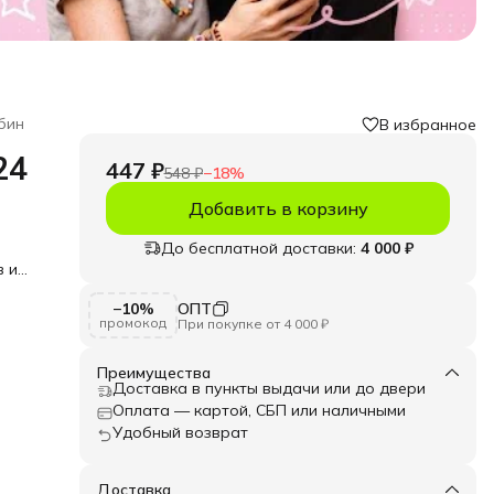
бин
В избранное
24
447 ₽
548 ₽
−
18
%
Добавить в корзину
До бесплатной доставки:
4 000 ₽
в и
ой
−10%
ОПТ
промокод
При покупке от 4 000 ₽
и
удь
Преимущества
 и
Доставка в пункты выдачи или до двери
в и
Оплата — картой, СБП или наличными
Удобный возврат
ля
 и
шний
Доставка