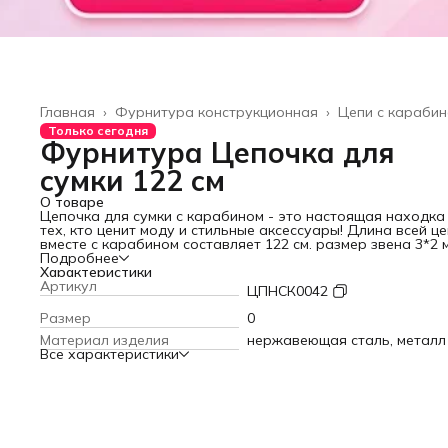
Главная
›
Фурнитура конструкционная
›
Цепи с караби
Только сегодня
Фурнитура Цепочка для
сумки 122 см
О товаре
Цепочка для сумки с карабином - это настоящая находка
тех, кто ценит моду и стильные аксессуары! Длина всей ц
вместе с карабином составляет 122 см. размер звена 3*2 
Выполнена в серебряном цвете. Цепь с "Венецианским"
Подробнее
плетением для сумок, поможет вам создать оригинальный
Характеристики
неповторимый образ, выделяясь среди других. Наша цеп
Артикул
ЦПНСК0042
отличается высоким качеством, что обеспечивает ее
долговечность и надежность. Мы гарантируем, что вы бу
Размер
0
пользоваться этим изделием в течение долгого времени.
Материал изделия
нержавеющая сталь, металл
Крепкие карабины, используемые в данной цепи, придают
Все характеристики
дополнительную устойчивость и обеспечивают комфортн
использование, а также надежную фиксацию на вашей су
или аксессуаре. Длина цепи без карабинов составляет 118
Размер каждого карабина 2 см. Благодаря использовани
такой цепочки, вы сможете привлечь внимание окружающ
Ремень в виде цепи, отлично подойдет для вечерней сумк
через плечо, клатча, кросс-боди, созданными своими рука