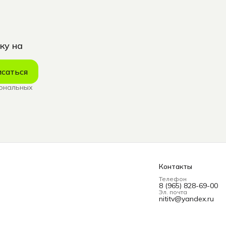
ку на
саться
сональных
Контакты
Телефон
8 (965) 828-69-00
Эл. почта
nititv@yandex.ru