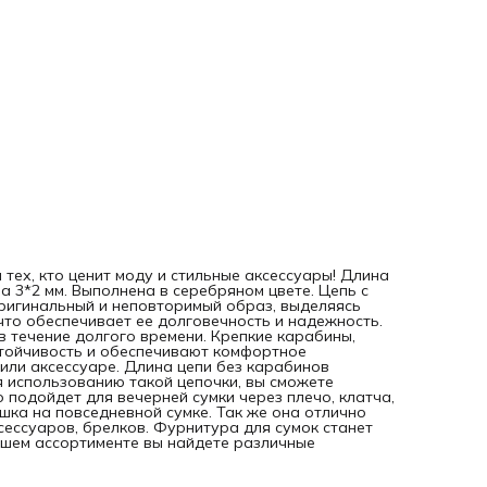
или для замены ремешка на повседневной сумке. Так же о
отлично подойдет, в качестве декоративного элемента н
одежде, аксессуаров, брелков. Фурнитура для сумок стан
отличным подарком, для тех кто увлекается рукоделием. 
нашем ассортименте вы найдете различные материалы д
изготовления изделий ручной работы.
 тех, кто ценит моду и стильные аксессуары! Длина
на 3*2 мм. Выполнена в серебряном цвете. Цепь с
оригинальный и неповторимый образ, выделяясь
что обеспечивает ее долговечность и надежность.
в течение долгого времени. Крепкие карабины,
стойчивость и обеспечивают комфортное
или аксессуаре. Длина цепи без карабинов
я использованию такой цепочки, вы сможете
 подойдет для вечерней сумки через плечо, клатча,
шка на повседневной сумке. Так же она отлично
сессуаров, брелков. Фурнитура для сумок станет
нашем ассортименте вы найдете различные