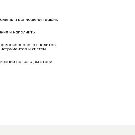
иалы для воплощения ваших
ания и наполнить
гармонировало: от палитры
нструментов и систем
рживаем на каждом этапе