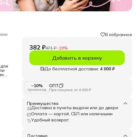
нами
В избранное
382 ₽
471 ₽
−
19
%
Добавить в корзину
 для
До бесплатной доставки:
4 000 ₽
епи
мм.
 и
−10%
ОПТ
очка
промокод
При покупке от 4 000 ₽
дете
Преимущества
 ей
Доставка в пункты выдачи или до двери
ое
мке
Оплата — картой, СБП или наличными
 см.
Удобный возврат
ю
их.
и
ми,
Доставка