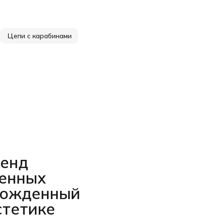
Цепи с карабинами
ренд
венных
рожденный
стетике