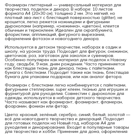
Фоамиран глиттерный — универсальный материал для
творчества, поделок и декора. В наборе: 10 листов
формата A4 (20×30 см), толщина 2 мм. Это мягкий, но
плотный эва-лист с блестящей поверхностью (glitter), не
крошится, легко режется ножницами и фигурными
дыроколами (например, «снежинка», «цветок»), клеится
обычным и термоклеем. Идеален для скрапбукинга,
флористики, аппликаций, фигурного вырезания,
оформления фотозон и новогоднего декора.
Используется в детском творчестве, наборах в садик и
школу, на уроках труда. Подходит для фигурок, снежинок,
цветочков, роз, заготовок для заколок и сувениров.
Особенно популярен как материал для поделок к Новому
году, свадьбе, 9 мая, дням рождения. Часто применяется
как блестящая ткань для декора, ткань с пайетками,
бумага с блёстками. Подходит также как ткань, блестящая
бумага для упаковки подарков, или как аналог фетора.
Фоамиран с блестками легко комбинируется с пайетками,
фигурными степлерами, super клеем, тканью для игрушек и
фурнитурой для рукоделия. Совместим с дыроколом для
одежды, используется в наборах детского творчества.
Часто называют как фоамирант, фоамирант, фламеран,
фоарамин, фомиан или фетар.
Цвета: красный, зелёный, серебро, синий, белый, золотой —
всё для новогоднего творчества и декораций. Подходит
для готовых поделок на Новый год, наборов А4 для
рукоделия и декорирования. Входит в популярные товары
для творчества и хобби. Применим для дома, оформления