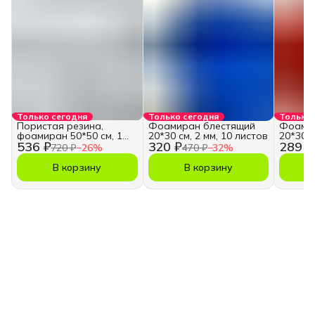
Только сегодня
Только сегодня
Только 
Пористая резина,
Фоамиран блестящий
Фоамир
фоамиран 50*50 см, 1
20*30 см, 2 мм, 10 листов
20*30 с
536 ₽
320 ₽
289 ₽
мм, 10 листов
720 ₽
−
26
%
470 ₽
−
32
%
В корзину
В корзину