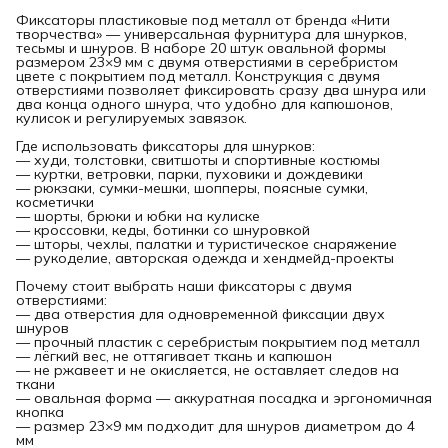
Фиксаторы пластиковые под металл от бренда «Нити
творчества» — универсальная фурнитура для шнурков,
тесьмы и шнуров. В наборе 20 штук овальной формы
размером 23×9 мм с двумя отверстиями в серебристом
цвете с покрытием под металл. Конструкция с двумя
отверстиями позволяет фиксировать сразу два шнура или
два конца одного шнура, что удобно для капюшонов,
кулисок и регулируемых завязок.
Где использовать фиксаторы для шнурков:
— худи, толстовки, свитшоты и спортивные костюмы
— куртки, ветровки, парки, пуховики и дождевики
— рюкзаки, сумки-мешки, шопперы, поясные сумки,
косметички
— шорты, брюки и юбки на кулиске
— кроссовки, кеды, ботинки со шнуровкой
— шторы, чехлы, палатки и туристическое снаряжение
— рукоделие, авторская одежда и хендмейд-проекты
Почему стоит выбрать наши фиксаторы с двумя
отверстиями:
— два отверстия для одновременной фиксации двух
шнуров
— прочный пластик с серебристым покрытием под металл
— лёгкий вес, не оттягивает ткань и капюшон
— не ржавеет и не окисляется, не оставляет следов на
ткани
— овальная форма — аккуратная посадка и эргономичная
кнопка
— размер 23×9 мм подходит для шнуров диаметром до 4
мм