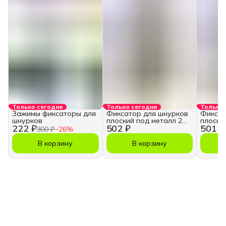
Только сегодня
Только сегодня
Только 
Зажимы фиксаторы для
Фиксатор для шнурков
Фиксат
шнурков
плоский под металл 2
плоски
222 ₽
502 ₽
501 ₽
отверстия 20 шт
отверс
300 ₽
−
26
%
В корзину
В корзину