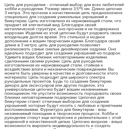
Цепь для рукоделия - отличный выбор для всех любителей
хобби и рукоделия. Размер звена 3,5*5 мм. Длина цепочки
3 метра. Эта прочная и качественная цепь предназначена
специально для создания уникальных украшений и
бижутерии. Цепь изготовлена из нержавеющей стали, что
придает ей элегантный вид. Благодаря своей
металлической структуре, она прочная и не подвержена
коррозии. Изделия из этой цепочки будут радовать своих
владельцев долгое время. Это стильное и модное
дополнение к вашим творческим идеям. Благодаря своей
длине в 3 метра, цепь для рукоделия позволяет
реализовать самые смелые дизайнерские задумки. Она
идеально подходит для создания украшений на подарок.
Удивите ваших близких неповторимыми изделиями,
сделанными своими руками. Цепь для рукоделия
изготовленная из нержавеющей стали, стойкая к
воздействию влаги и механическим повреждениям. Вы
можете быть уверены в качестве и долговечности этого
материала. Цепь подходит для широкого спектра
рукодельных проектов. Будь то создание бижутерии,
декора для аксессуаров или других поделок, эта
универсальная цепочка будет вашим незаменимым
помощником. Не упустите возможность порадовать своих
близких неповторимыми подарками. Цепочка для
бижутерии станет отличным выбором для создания
украшений, которые будут носить с любовью и приятными
воспоминаниями. Фурнитура для бижутерии - ваш
незаменимый помощник в творческом процессе. Хобби и
рукоделие станут еще интереснее и увлекательнее с этой
надежной и качественной цепью. Цепочка якорная - ваша
возможность выразить индивидуальность и создать