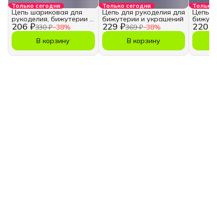
Только сегодня
Только сегодня
Только 
Цепь шариковая для
Цепь для рукоделия для
Цепь д
рукоделия, бижутерии и
бижутерии и украшений
бижуте
206 ₽
229 ₽
220 ₽
украшений
330 ₽
−
38
%
369 ₽
−
38
%
В корзину
В корзину