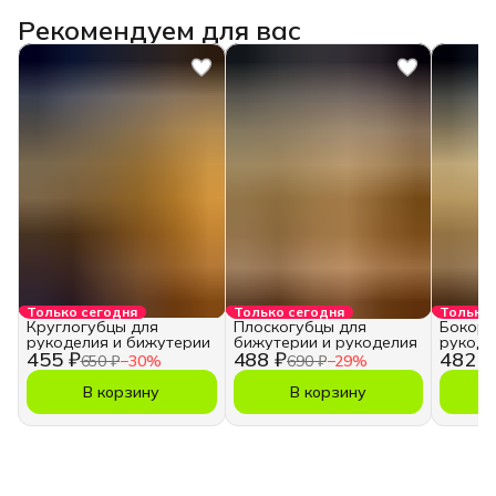
Рекомендуем для вас
Только сегодня
Только сегодня
Только 
Круглогубцы для
Плоскогубцы для
Бокоре
рукоделия и бижутерии
бижутерии и рукоделия
рукоде
455 ₽
488 ₽
482 ₽
650 ₽
−
30
%
690 ₽
−
29
%
В корзину
В корзину