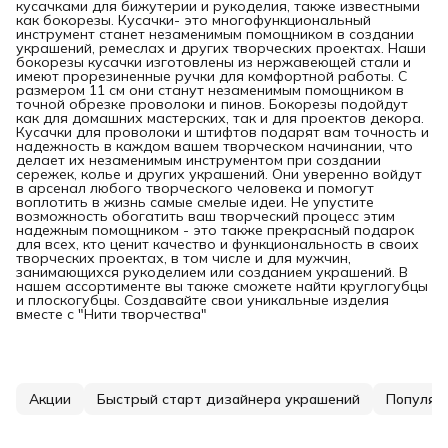
кусачками для бижутерии и рукоделия, также известными
как бокорезы. Кусачки- это многофункциональный
инструмент станет незаменимым помощником в создании
украшений, ремеслах и других творческих проектах. Наши
бокорезы кусачки изготовлены из нержавеющей стали и
имеют прорезиненные ручки для комфортной работы. С
размером 11 см они станут незаменимым помощником в
точной обрезке проволоки и пинов. Бокорезы подойдут
как для домашних мастерских, так и для проектов декора.
Кусачки для проволоки и штифтов подарят вам точность и
надежность в каждом вашем творческом начинании, что
делает их незаменимым инструментом при создании
сережек, колье и других украшений. Они уверенно войдут
в арсенал любого творческого человека и помогут
воплотить в жизнь самые смелые идеи. Не упустите
возможность обогатить ваш творческий процесс этим
надежным помощником - это также прекрасный подарок
для всех, кто ценит качество и функциональность в своих
творческих проектах, в том числе и для мужчин,
занимающихся рукоделием или созданием украшений. В
нашем ассортименте вы также сможете найти круглогубцы
и плоскогубцы. Создавайте свои уникальные изделия
вместе с "Нити творчества"
Акции
Быстрый старт дизайнера украшений
Популяр