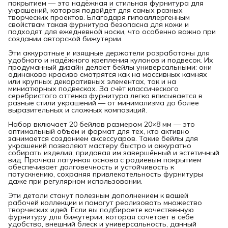
покрытием — это надёжная и стильная фурнитура для
украшений, которая подойдёт для самых разных
творческих проектов. Благодаря гипоаллергенным
свойствам такая фурнитура безопасна для кожи и
подходят для ежедневной носки, что особенно важно при
создании авторской бижутерии.
Эти аккуратные и изящные держатели разработаны для
удобного и надёжного крепления кулонов и подвесок. Их
продуманный дизайн делает бейлы универсальными: они
одинаково красиво смотрятся как на массивных камнях
или крупных декоративных элементах, так и на
миниатюрных подвесках. За счёт классического
серебристого оттенка фурнитура легко вписывается в
разные стили украшений — от минимализма до более
выразительных и сложных композиций.
Набор включает 20 бейлов размером 20×8 мм — это
оптимальный объём и формат для тех, кто активно
занимается созданием аксессуаров. Такие бейлы для
украшений позволяют мастеру быстро и аккуратно
собирать изделия, придавая им завершённый и эстетичный
вид. Прочная латунная основа с родиевым покрытием
обеспечивает долговечность и устойчивость к
потускнению, сохраняя привлекательность фурнитуры
даже при регулярном использовании.
Эти детали станут полезным дополнением к вашей
рабочей коллекции и помогут реализовать множество
творческих идей. Если вы подбираете качественную
фурнитуру для бижутерии, которая сочетает в себе
удобство, внешний блеск и универсальность, данный