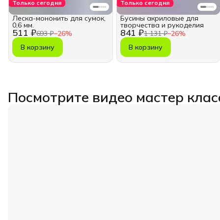
Только сегодня
Только сегодня
Леска-мононить для сумок,
Бусины акриловые для
0,6 мм.
творчества и рукоделия
511 ₽
841 ₽
693 ₽
−
26
%
1 131 ₽
−
26
%
В корзину
В корзину
Посмотрите видео мастер клас