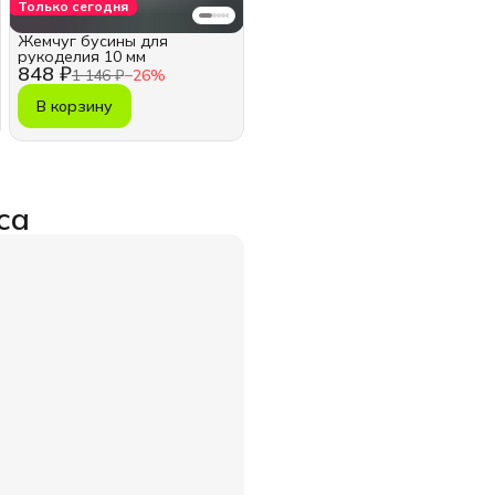
Только сегодня
Жемчуг бусины для
рукоделия 10 мм
848 ₽
1 146 ₽
−
26
%
В корзину
са