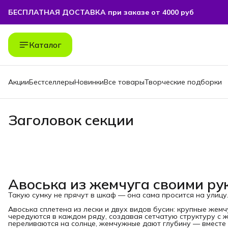
БЕСПЛАТНАЯ ДОСТАВКА при заказе от 4000 руб
Каталог
Акции
Бестселлеры
Новинки
Все товары
Творческие подборки
Заголовок секции
Авоська из жемчуга своими ру
Такую сумку не прячут в шкаф — она сама просится на улицу
Авоська сплетена из лески и двух видов бусин: крупные же
чередуются в каждом ряду, создавая сетчатую структуру с 
переливаются на солнце, жемчужные дают глубину — вместе с