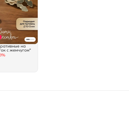
оративные на
ток с жемчугом"
8
%