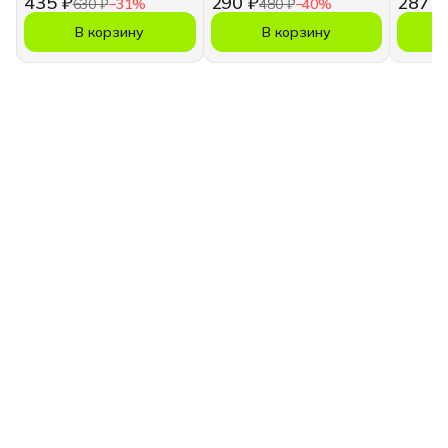
435 ₽
290 ₽
287 ₽
630 ₽
−
31
%
480 ₽
−
40
%
В корзину
В корзину