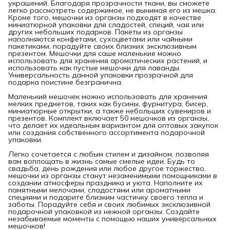
украшений. Благодаря прозрачности ткани, вы сможете
легко рассмотреть содержимое, не вынимая его из мешка.
Кроме того, мешочки из органзы подходят в качестве
миниатюрной упаковки для сладостей, специй, чая или
других небольших подарков. Пакеты из органзы
наполняются конфетами, сухоцветами или чайными
пакетиками, порадуйте своих близких эксклюзивным
презентом. Мешочки для саше маленькие можно
использовать для хранения ароматических растений, и
использовать как пустые мешочки для лаванды.
Универсальность данной упаковки прозрачной для
подарка поистине безгранична.
Маленький мешочек можно использовать для хранения
мелких предметов, таких как бусины, фурнитура, бисер,
миниатюрные открытки, а также небольших сувениров и
презентов. Комплект включает 50 мешочков из органзы,
что делает их идеальным вариантом для оптовых закупок
или создания собственного ассортимента подарочной
упаковки.
Легко сочетается с любым стилем и дизайном, позволяя
вам воплощать в жизнь самые смелые идеи. Будь то
свадьба, день рождения или любое другое торжество,
мешочки из органзы станут незаменимыми помощниками в
создании атмосферы праздника и уюта. Наполните их
памятными мелочами, сладостями или ароматными
специями и подарите близким частичку своего тепла и
заботы. Порадуйте себя и своих любимых эксклюзивной
подарочной упаковкой из нежной органзы. Создайте
незабываемые моменты с помощью наших универсальных
мешочков!