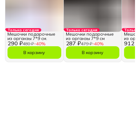
Только сегодня
Только сегодня
Только 
Мешочки подарочные
Мешочки подарочные
Мешочк
из органзы 7*9 см.
из органзы 7*9 см
из орг
290 ₽
287 ₽
912 ₽
480 ₽
−
40
%
479 ₽
−
40
%
В корзину
В корзину