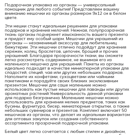
Подарочная упаковка из органзы — универсальный
помощник для любого события! Представляем вашему
вниманию мешочки из органзы размером 9х12 см в белом
цвете.
Эти мешки станут идеальным решением для упаковки
подарков и хранения мелочей. Нежная, полупрозрачная
ткань органзы подчеркнет изысканность вашего презента
и придаст ему особый шарм. Мешочки для украшений из
органзы — незаменимый аксессуар для любительниц
бижутерии. Эти мешочки отлично подойдут для хранения
сережек, колец, браслетов, цепочек, брошей и прочих
украшений. Благодаря прозрачности ткани, вы сможете
легко рассмотреть содержимое, не вынимая его из
маленького мешочка для украшений. Пакеты из органзы
идеально подходят в качестве миниатюрной упаковки для
сладостей, специй, чая или других небольших подарков.
Наполните их конфетами, сухоцветами или чайными
пакетиками и порадуйте своих близких эксклюзивным
презентом. Мешочки для саше маленькие можно
использовать как пустые мешочки для лаванды или других
ароматных растений.Универсальность данной упаковки
для подарка безгранична. Маленькие мешочки можно
использовать для хранения мелких предметов, таких как
бусины, фурнитура, бисер, миниатюрные открытки, а также
небольших сувениров и презентов. Комплект включает 50
мешочков из органзы, что делает их идеальным вариантом
для оптовых закупок или создания собственного
ассортимента прозрачной подарочной упаковки.
Белый цвет легко сочетается с любым стилем и дизайном,