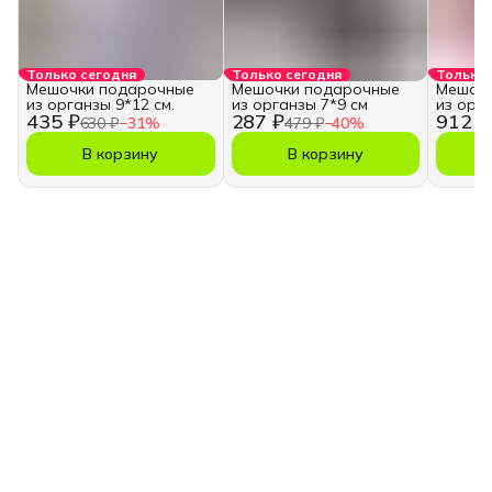
Только сегодня
Только сегодня
Только 
Мешочки подарочные
Мешочки подарочные
Мешочк
из органзы 9*12 см.
из органзы 7*9 см
из орг
435 ₽
287 ₽
912 ₽
630 ₽
−
31
%
479 ₽
−
40
%
В корзину
В корзину