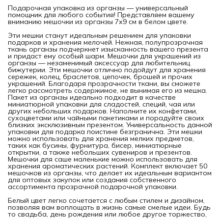
Подарочная упаковка из органзы — универсальный
помощник для любого события! Представляем вашему
вниманию мешочки из органзы 7х9 см в белом цвете.
Эти мешки станут идеальным решением для упаковки
подарков и хранения мелочей. Нежная, полупрозрачная
ткань органзы подчеркнет изысканность вашего презента
и придаст ему особый шарм. Мешочки для украшений из
органзы — незаменимый аксессуар для любительниц
бижутерии. Эти мешочки отлично подойдут для хранения
сережек, колец, браслетов, цепочек, брошей и прочих
украшений. Благодаря прозрачности ткани, вы сможете
легко рассмотреть содержимое, не вынимая его из мешка.
Пакет из органзы идеально подходит в качестве
миниатюрной упаковки для сладостей, специй, чая или
других небольших подарков. Наполните их конфетами,
сухоцветами или чайными пакетиками и порадуйте своих
близких эксклюзивным презентом. Универсальность данной
упаковки для подарка поистине безгранична. Эти мешки
можно использовать для хранения мелких предметов,
таких как бусины, фурнитура, бисер, миниатюрные
открытки, а также небольших сувениров и презентов.
Мешочки для саше маленькие можно использовать для
хранения ароматических растений. Комплект включает 50
мешочков из органзы, что делает их идеальным вариантом
для оптовых закупок или создания собственного
ассортимента прозрачной подарочной упаковки.
Белый цвет легко сочетается с любым стилем и дизайном,
позволяя вам воплощать в жизнь самые смелые идеи. Будь
то свадьба, день рождения или любое другое торжество,