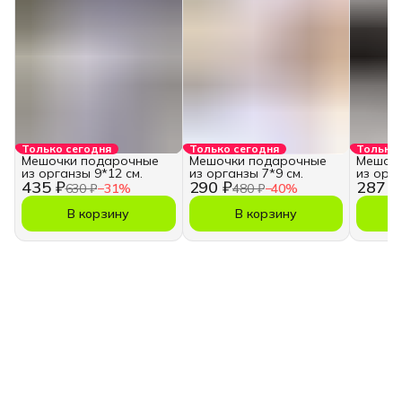
Только сегодня
Только сегодня
Только 
Мешочки подарочные
Мешочки подарочные
Мешочк
из органзы 9*12 см.
из органзы 7*9 см.
из орг
435 ₽
290 ₽
287 ₽
630 ₽
−
31
%
480 ₽
−
40
%
В корзину
В корзину