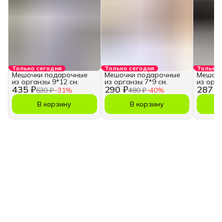
Только сегодня
Только сегодня
Только 
Мешочки подарочные
Мешочки подарочные
Мешочк
из органзы 9*12 см.
из органзы 7*9 см.
из орг
435 ₽
290 ₽
287 ₽
630 ₽
−
31
%
480 ₽
−
40
%
В корзину
В корзину