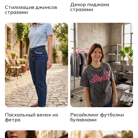
Декор пиджака
Стилизация джинсов
стразами
стразами
Пасхальный венок из
Ресайклинг футболки
фетра
булавками