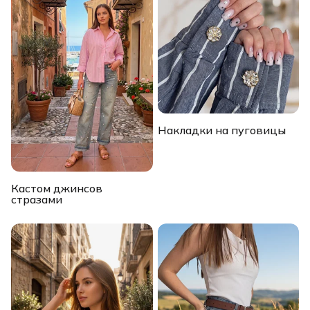
Накладки на пуговицы
Кастом джинсов
стразами