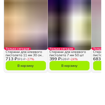
Только сегодня
Только сегодня
Только 
Стержни для клеевого
Стержни для клеевого
Стержн
пистолета 11 мм 30 см
пистолета 7 мм 50 шт
пистол
713 ₽
399 ₽
683 ₽
50 шт
прозра
971 ₽
−
27
%
528 ₽
−
24
%
В корзину
В корзину