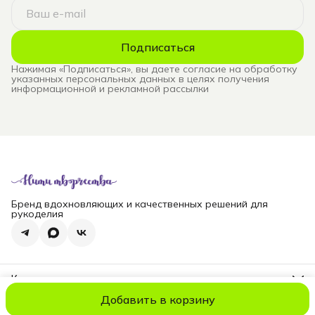
Подписаться
Нажимая «Подписаться», вы даете согласие на обработку
указанных персональных данных в целях получения
информационной и рекламной рассылки
Бренд вдохновляющих и качественных решений для
рукоделия
Контакты
Телефон
Добавить в корзину
8 (965) 828-69-00
© niti_live
Оплата
Доставка
Правила возврата
Реквизиты
Оферт
Эл. почта