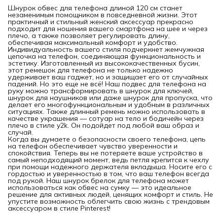
Шнурок обвес для телефона длиной 120 см станет
незаменимым помощником в повседневной жизни. Этот
практичный и стильный женский аксессуар прекрасно
подходит для ношения вашего смартфона на шее и через
плечо, а также позволяет регулировать длину,
обеспечивая максимальный комфорт и удобство.
Индивидуальность вашего стиля подчеркнет жемчужная
цепочка на телефон, соединяющая функциональность и
эстетику. Изготовленный из высококачественных бусин,
этот ремешок для телефона не только надежно
удерживает ваш гаджет, но и защищает его от случайных
падений. Но это еще не всё! Наш подвес для телефона на
руку можно трансформировать в шнурок для ключей,
шнурок для наушников или даже шнурок для пропуска, что
делает его многофункциональным и удобным в различных
ситуациях. Также длинный ремень можно использовать в
качестве украшения — сотуар на тело и бодичейн через
плечо в стиле y2k. Он подойдет под любой ваш образ и
случай.
Когда вы думаете о безопасности своего телефона, цепь
на телефон обеспечивает чувство уверенности и
спокойствия. Теперь вы не потеряете ваше устройство в
самый неподходящий момент, ведь петля крепится к чехлу
при помощи надежного держателя вкладыша. Носите его с
гордостью и уверенностью в том, что ваш телефон всегда
под рукой. Наш шнурок брелок для телефона может
использоваться как обвес на сумку — это идеальное
решение для активных людей, ценящих комфорт и стиль. Не
упустите возможность облегчить свою жизнь с трендовым
аксессуаром в стиле Pinterest!