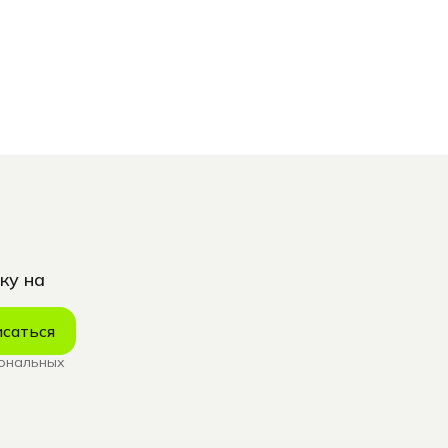
ку на
саться
сональных