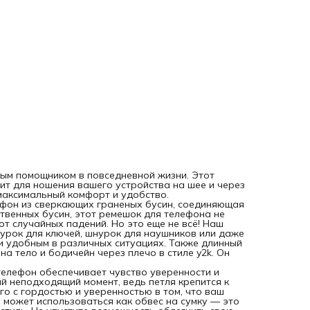
ваш образ и случай.
Когда вы думаете о безопасности своего телефона, цепь 
телефон обеспечивает чувство уверенности и спокойстви
Теперь вы не потеряете ваше устройство в самый
неподходящий момент, ведь петля крепится к чехлу при
помощи надежного держателя вкладыша. Носите его с
гордостью и уверенностью в том, что ваш телефон всегда
рукой. Наш шнурок брелок для телефона может
использоваться как обвес на сумку — это идеальное реш
для активных людей, ценящих комфорт и стиль. Не упусти
возможность облегчить свою жизнь с трендовым аксессу
в стиле Pinterest!
мым помощником в повседневной жизни. Этот
ит для ношения вашего устройства на шее и через
 максимальный комфорт и удобство.
ефон из сверкающих граненых бусин, соединяющая
твенных бусин, этот ремешок для телефона не
т случайных падений. Но это еще не всё! Наш
урок для ключей, шнурок для наушников или даже
и удобным в различных ситуациях. Также длинный
а тело и бодичейн через плечо в стиле y2k. Он
телефон обеспечивает чувство уверенности и
ый неподходящий момент, ведь петля крепится к
о с гордостью и уверенностью в том, что ваш
 может использоваться как обвес на сумку — это