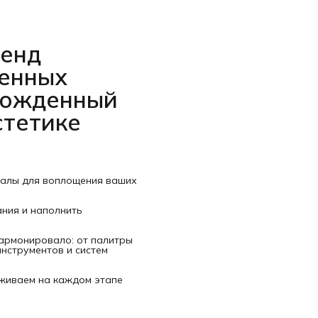
ренд
венных
рожденный
стетике
иалы для воплощения ваших
ания и наполнить
гармонировало: от палитры
нструментов и систем
рживаем на каждом этапе