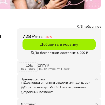
В избранное
а
728 ₽
851 ₽
−
14
%
Добавить в корзину
До бесплатной доставки:
4 000 ₽
ая
−10%
ОПТ
промокод
При покупке от 4 000 ₽
ющих
ку.
ок
Преимущества
, но
Доставка в пункты выдачи или до двери
! Наш
в
Оплата — картой, СБП или наличными
рок
Удобный возврат
тело
бой
Доставка