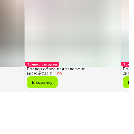
Только сегодня
Тольк
Брелок обвес для телефона
Брел
608 ₽
403
741 ₽
−
18
%
В корзину
В 