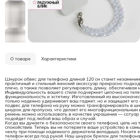
О товаре
Характеристики
Шнурок обвес для телефона длиной 120 см станет незамени
практичный и стильный женский аксессуар прекрасно подход
плечо, а также позволяет регулировать длину, обеспечивая
Индивидуальность вашего стиля подчеркнет цепочка на тел
функциональность и эстетику. Изготовленный из высококачес
только надежно удерживает ваш гаджет, но и защищает его о
подвес для телефона на руку можно трансформировать в шн
шнурок для пропуска, что делает его многофункциональным 
ремень можно использовать в качестве украшения — сотуар н
подойдет под любой ваш образ и случай.
Когда вы думаете о безопасности своего телефона, цепь на 
спокойствия. Теперь вы не потеряете ваше устройство в сам
чехлу при помощи надежного держателя вкладыша. Носите ег
телефон всегда под рукой. Наш шнурок брелок для телефона