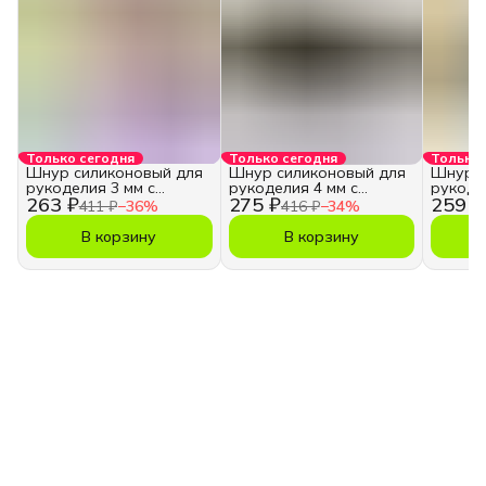
Только сегодня
Только сегодня
Только 
Шнур силиконовый для
Шнур силиконовый для
Шнур с
рукоделия 3 мм с
рукоделия 4 мм с
рукоде
263 ₽
275 ₽
259 ₽
отверстием
отверстием
отверс
411 ₽
−
36
%
416 ₽
−
34
%
В корзину
В корзину