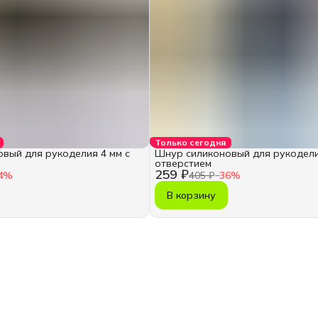
Только сегодня
вый для рукоделия 4 мм с
Шнур силиконовый для рукодели
отверстием
259 ₽
4
%
405 ₽
−
36
%
В корзину