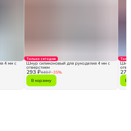
Только сегодня
Тольк
я 4 мм с
Шнур силиконовый для рукоделия 4 мм с
Шнур
отверстием
отве
293 ₽
275
448 ₽
−
35
%
В корзину
В 