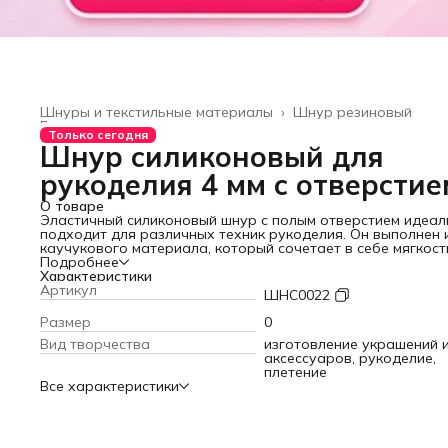
Шнуры и текстильные материалы
›
Шнур резиновый
Главная
›
Только сегодня
Шнур силиконовый для
рукоделия 4 мм с отверстие
О товаре
Эластичный силиконовый шнур с полым отверстием идеал
подходит для различных техник рукоделия. Он выполнен 
каучукового материала, который сочетает в себе мягкост
прочность, что делает изделие удобным в использовании
Подробнее
долговечным.
Характеристики
Отлично смотрится в виде бус, чокера, колье или браслета
Артикул
ШНС0022
также подходит для плетения, создания декоративных
элементов и оформления корзин. Благодаря своей гибкос
Размер
0
эластичности, он легко принимает нужные формы, удерж
Вид творчества
изготовление украшений 
конструкции надежно и аккуратно.
аксессуаров, рукоделие,
Полый резиновый тросик обеспечивает удобство в работ
плетение
позволяя легко продевать бусины и другие мелкие детали
Все характеристики
расширяет возможности для творчества и делает процес
увлекательным и комфортным. Использование каучуково
шнура с трубочками помогает создавать оригинальные и
стильные аксессуары, которые можно носить каждый ден
дарить близким.