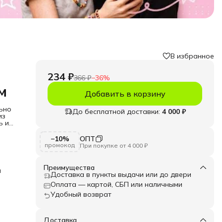
В избранное
234 ₽
366 ₽
−
36
%
м
Добавить в корзину
ьно
До бесплатной доставки:
4 000 ₽
из
ь и
 и
−10%
ОПТ
, а
промокод
При покупке от 4 000 ₽
ти и
ивая
Преимущества
и
Доставка в пункты выдачи или до двери
е,
Оплата — картой, СБП или наличными
, что
с
Удобный возврат
го
ь или
Доставка