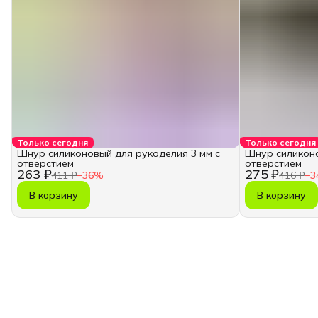
Только сегодня
Только сегодня
Шнур силиконовый для рукоделия 3 мм с
Шнур силиконо
отверстием
отверстием
263 ₽
275 ₽
411 ₽
−
36
%
416 ₽
−
3
В корзину
В корзину