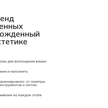
ренд
венных
рожденный
стетике
иалы для воплощения ваших
ания и наполнить
гармонировало: от палитры
нструментов и систем
рживаем на каждом этапе