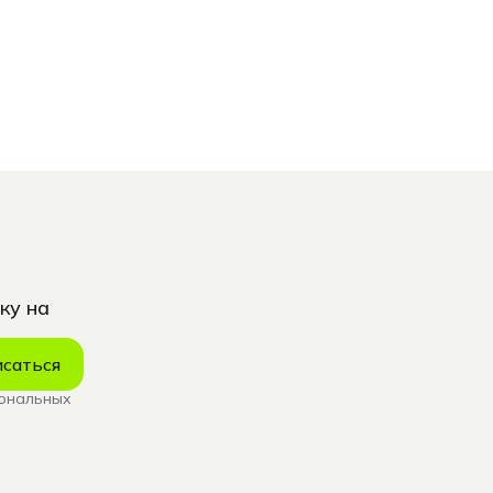
ку на
саться
сональных