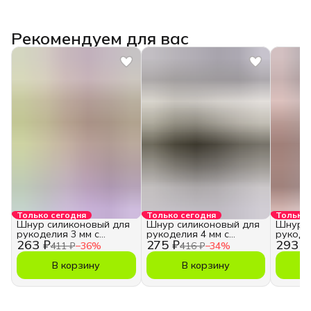
Рекомендуем для вас
Только сегодня
Только сегодня
Только 
Шнур силиконовый для
Шнур силиконовый для
Шнур с
рукоделия 3 мм с
рукоделия 4 мм с
рукоде
263 ₽
275 ₽
293 ₽
отверстием
отверстием
отверс
411 ₽
−
36
%
416 ₽
−
34
%
В корзину
В корзину