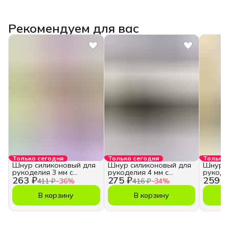
Рекомендуем для вас
Только сегодня
Только сегодня
Только 
Шнур силиконовый для
Шнур силиконовый для
Шнур с
рукоделия 3 мм с
рукоделия 4 мм с
рукоде
263 ₽
275 ₽
259 ₽
отверстием
отверстием
отверс
411 ₽
−
36
%
416 ₽
−
34
%
В корзину
В корзину