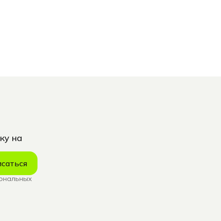
ку на
саться
сональных