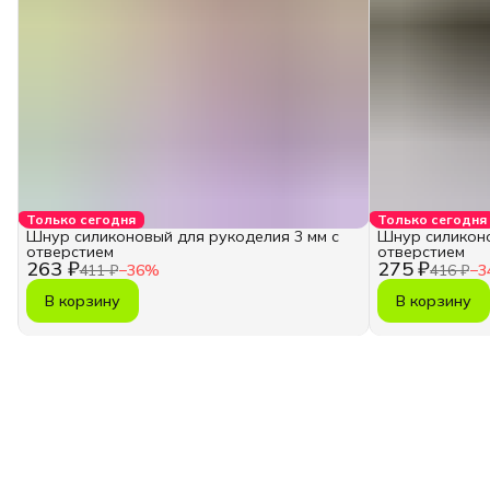
Только сегодня
Только сегодня
Шнур силиконовый для рукоделия 3 мм с
Шнур силиконо
отверстием
отверстием
263 ₽
275 ₽
411 ₽
−
36
%
416 ₽
−
3
В корзину
В корзину