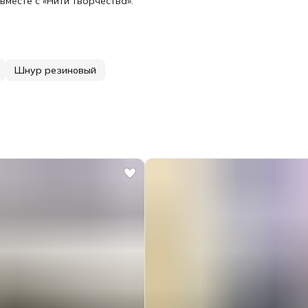
месте с «Нити творчества».
Шнур резиновый