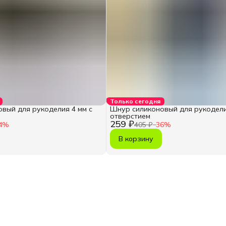
Только сегодня
вый для рукоделия 4 мм с
Шнур силиконовый для рукодели
отверстием
259 ₽
4
%
405 ₽
−
36
%
В корзину