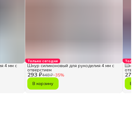
Только сегодня
Тольк
я 4 мм с
Шнур силиконовый для рукоделия 4 мм с
Шнур
отверстием
отве
293 ₽
275
448 ₽
−
35
%
В корзину
В 