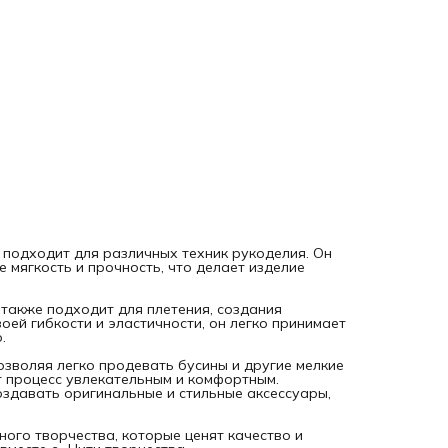
Такой декоративный материал незаменим для любителей
ручного творчества, которые ценят качество и
функциональность. Создавайте свои уникальные аксессу
вместе с «Нити творчества».
 подходит для различных техник рукоделия. Он
 мягкость и прочность, что делает изделие
а также подходит для плетения, создания
ей гибкости и эластичности, он легко принимает
.
озволяя легко продевать бусины и другие мелкие
т процесс увлекательным и комфортным.
здавать оригинальные и стильные аксессуары,
ого творчества, которые ценят качество и