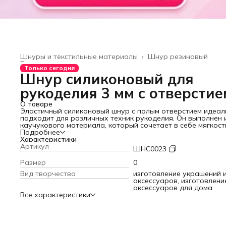
Шнуры и текстильные материалы
›
Шнур резиновый
Главная
›
Только сегодня
Шнур силиконовый для
рукоделия 3 мм с отверстие
О товаре
Эластичный силиконовый шнур с полым отверстием идеал
подходит для различных техник рукоделия. Он выполнен 
каучукового материала, который сочетает в себе мягкост
прочность, что делает изделие удобным в использовании
Подробнее
долговечным.
Характеристики
Отлично смотрится в виде бус, чокера, колье или браслета
Артикул
ШНС0023
также подходит для плетения, создания декоративных
элементов и оформления корзин. Благодаря своей гибкос
Размер
0
эластичности, он легко принимает нужные формы, удерж
Вид творчества
изготовление украшений 
конструкции надежно и аккуратно.
аксессуаров, изготовлени
Полый резиновый тросик обеспечивает удобство в работ
аксессуаров для дома
позволяя легко продевать бусины и другие мелкие детали
Все характеристики
расширяет возможности для творчества и делает процес
увлекательным и комфортным. Использование каучуково
шнура с трубочками помогает создавать оригинальные и
стильные аксессуары, которые можно носить каждый ден
дарить близким.