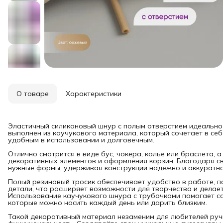
О товаре
Характеристики
Эластичный силиконовый шнур с полым отверстием идеально
выполнен из каучукового материала, который сочетает в себе
удобным в использовании и долговечным.
Отлично смотрится в виде бус, чокера, колье или браслета, 
декоративных элементов и оформления корзин. Благодаря сво
нужные формы, удерживая конструкции надежно и аккуратно
Полый резиновый тросик обеспечивает удобство в работе, п
детали, что расширяет возможности для творчества и делае
Использование каучукового шнура с трубочками помогает со
которые можно носить каждый день или дарить близким.
Такой декоративный материал незаменим для любителей ручн