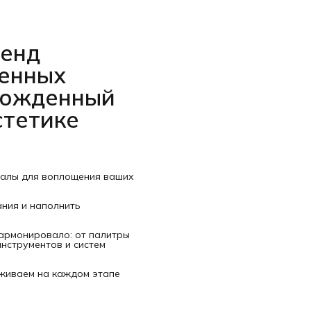
ренд
венных
рожденный
стетике
иалы для воплощения ваших
ания и наполнить
гармонировало: от палитры
нструментов и систем
рживаем на каждом этапе