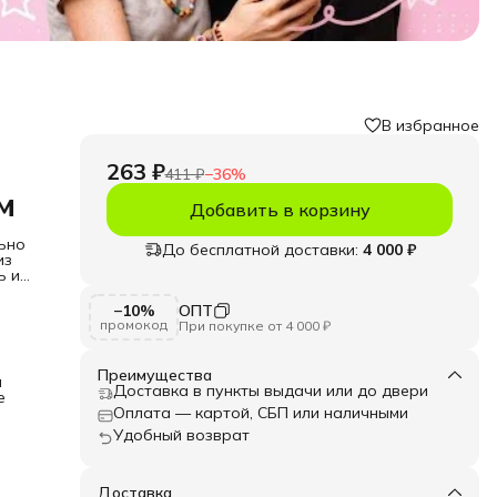
В избранное
263 ₽
411 ₽
−
36
%
м
Добавить в корзину
ьно
До бесплатной доставки:
4 000 ₽
из
ь и
 и
−10%
ОПТ
, а
промокод
При покупке от 4 000 ₽
ти и
ивая
Преимущества
и
Доставка в пункты выдачи или до двери
е
е,
Оплата — картой, СБП или наличными
, что
с
Удобный возврат
го
ь или
Доставка