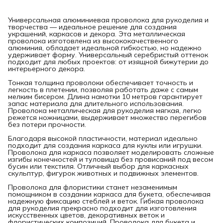
Универсальная алюминиевая проволока для рукоделия и
творчества — идеальное решение для создания
украшений, каркасов и декора. Эта металлическая
проволока изготовлена из высококачественного
алюминия, обладает идеальной гибкостью, но надежно
удерживает форму. Универсальный серебристый оттенок
подходит для любых проектов: от изящной бижутерии до
интерьерного декора.
Тонкая толщина проволоки обеспечивает точность и
легкость в плетении, позволяя работать даже с самым
мелким бисером. Длина намотки 10 метров гарантирует
запас материала для длительного использования.
Проволока металлическая для рукоделия мягкая, легко
режется ножницами, выдерживает множество перегибов
без потери прочности.
Благодаря высокой пластичности, материал идеально
подходит для создания каркаса для куклы или игрушки.
Проволока для каркаса позволяет моделировать сложные
изгибы конечностей и туловища без провисаний под весом
бусин или текстиля. Отличный выбор для каркасных
скульптур, фигурок животных и подвижных элементов.
Проволока для флористики станет незаменимым
помощником в создании каркаса для букета, обеспечивая
надежную фиксацию стеблей и веток. Гибкая проволока
для рукоделия прекрасно подходит для изготовления
искусственных цветов, декоративных веток и
флористических композиций. Проволока для букета и