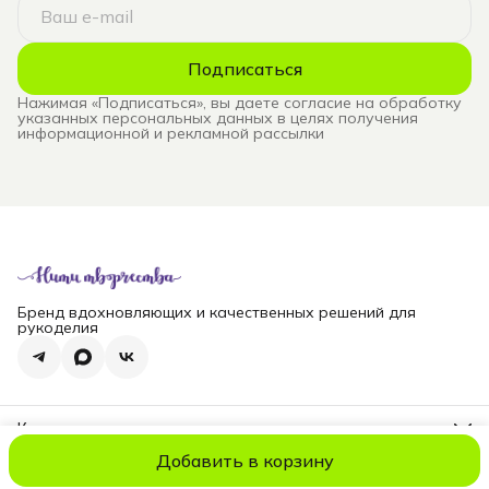
Подписаться
Нажимая «Подписаться», вы даете согласие на обработку
указанных персональных данных в целях получения
информационной и рекламной рассылки
Бренд вдохновляющих и качественных решений для
рукоделия
Контакты
Телефон
Добавить в корзину
8 (965) 828-69-00
© niti_live
Оплата
Доставка
Правила возврата
Реквизиты
Оферт
Эл. почта