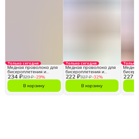
Только сегодня
Только сегодня
Только 
Медная проволока для
Медная проволока для
Медная
бисероплетения и
бисероплетения и
бисеро
234 ₽
222 ₽
227 ₽
рукоделия
рукоделия
рукоде
329 ₽
−
29
%
327 ₽
−
32
%
В корзину
В корзину