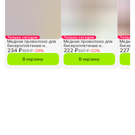
Только сегодня
Только сегодня
Только 
Медная проволока для
Медная проволока для
Медная
бисероплетения и
бисероплетения и
бисеро
234 ₽
222 ₽
227 ₽
рукоделия
рукоделия
рукоде
329 ₽
−
29
%
327 ₽
−
32
%
В корзину
В корзину