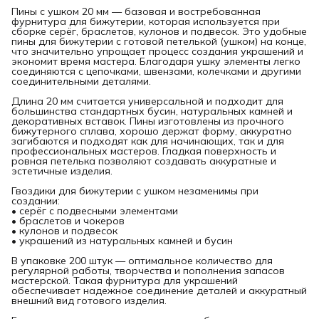
Пины с ушком 20 мм — базовая и востребованная
фурнитура для бижутерии, которая используется при
сборке серёг, браслетов, кулонов и подвесок. Это удобные
пины для бижутерии с готовой петелькой (ушком) на конце,
что значительно упрощает процесс создания украшений и
экономит время мастера. Благодаря ушку элементы легко
соединяются с цепочками, швензами, колечками и другими
соединительными деталями.
Длина 20 мм считается универсальной и подходит для
большинства стандартных бусин, натуральных камней и
декоративных вставок. Пины изготовлены из прочного
бижутерного сплава, хорошо держат форму, аккуратно
загибаются и подходят как для начинающих, так и для
профессиональных мастеров. Гладкая поверхность и
ровная петелька позволяют создавать аккуратные и
эстетичные изделия.
Гвоздики для бижутерии с ушком незаменимы при
создании:
• серёг с подвесными элементами
• браслетов и чокеров
• кулонов и подвесок
• украшений из натуральных камней и бусин
В упаковке 200 штук — оптимальное количество для
регулярной работы, творчества и пополнения запасов
мастерской. Такая фурнитура для украшений
обеспечивает надежное соединение деталей и аккуратный
внешний вид готового изделия.