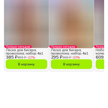
Только сегодня
Только сегодня
Только 
Леска для бисера,
Леска для бисера,
Набор 
проволока, набор 4в1
проволока, набор 4в1
колец 
385 ₽
295 ₽
609 ₽
493 ₽
−
22
%
369 ₽
−
20
%
В корзину
В корзину