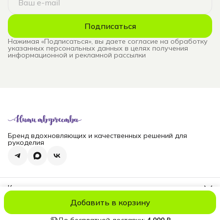
Подписаться
Нажимая «Подписаться», вы даете согласие на обработку
указанных персональных данных в целях получения
информационной и рекламной рассылки
Бренд вдохновляющих и качественных решений для
рукоделия
Контакты
Телефон
Добавить в корзину
8 (965) 828-69-00
© niti_live
Оплата
Доставка
Правила возврата
Реквизиты
Оферт
Эл. почта
nititv@yandex.ru