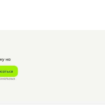
ку на
саться
сональных