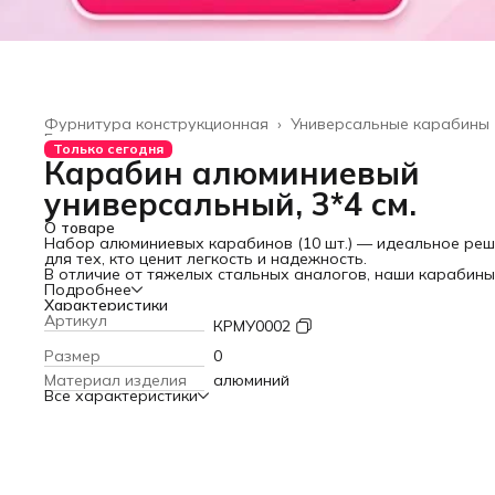
Фурнитура конструкционная
›
Универсальные карабины
Главная
›
Только сегодня
Карабин алюминиевый
универсальный, 3*4 см.
О товаре
Набор алюминиевых карабинов (10 шт.) — идеальное ре
для тех, кто ценит легкость и надежность.
В отличие от тяжелых стальных аналогов, наши карабины
выполнены из алюминия. Они в 3 раза легче, абсолютно н
Подробнее
боятся воды и не ржавеют, что делает их незаменимыми в
Характеристики
походах, на рыбалке и в повседневном использовании.
Артикул
КРМУ0002
Где пригодятся наши карабины:
Туризм и кемпинг: закрепите кружку, фонарик или снаряж
Размер
0
на рюкзаке.
Материал изделия
алюминий
Повседневная жизнь: надежный карабин для ключей,
Все характеристики
брелоков и организации пространства в сумке.
Аксессуары для собак: используйте для крепления адресн
рулетки или складной миски на пояс.
Спорт и DIY: отличный вариант для крепления бутылок с
водой, тактического снаряжения и создания изделий руч
работы.