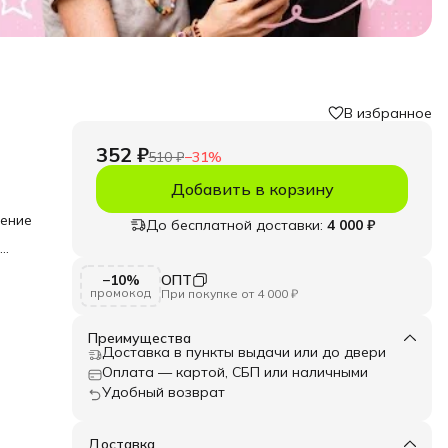
В избранное
352 ₽
510 ₽
−
31
%
Добавить в корзину
шение
До бесплатной доставки:
4 000 ₽
е
−10%
ОПТ
промокод
При покупке от 4 000 ₽
ение
Преимущества
Доставка в пункты выдачи или до двери
Оплата — картой, СБП или наличными
ика,
Удобный возврат
ной
Доставка