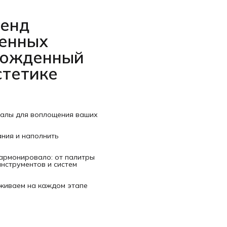
ренд
венных
рожденный
стетике
иалы для воплощения ваших
ания и наполнить
гармонировало: от палитры
нструментов и систем
рживаем на каждом этапе