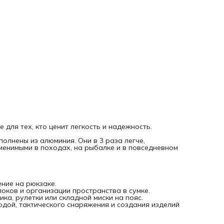
Преимущества:
Усиленный механизм: пружина работает четко и долговеч
Устойчивое покрытие: краска не слезает, карабин выгляд
эстетично даже после активной эксплуатации.
Компактность: практически не добавляют веса вашему
снаряжению.
В комплекте: 10 штук. Внимание: карабины не подходят дл
альпинизма и страховки людей.
Выбирайте качество и легкость вместе с брендом «Нити
Творчества»!
для тех, кто ценит легкость и надежность.
олнены из алюминия. Они в 3 раза легче,
менимыми в походах, на рыбалке и в повседневном
ение на рюкзаке.
оков и организации пространства в сумке.
ка, рулетки или складной миски на пояс.
водой, тактического снаряжения и создания изделий