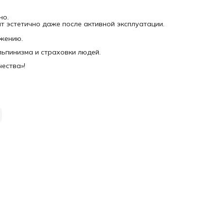
но.
ит эстетично даже после активной эксплуатации.
яжению.
льпинизма и страховки людей.
ества»!