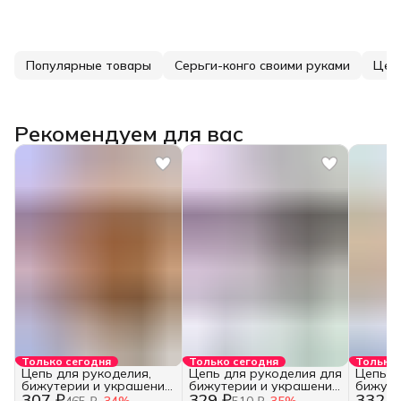
Популярные товары
Серьги-конго своими руками
Цеп
Рекомендуем для вас
Только сегодня
Только сегодня
Только 
Цепь для рукоделия,
Цепь для рукоделия для
Цепь д
бижутерии и украшений
бижутерии и украшений
бижуте
307 ₽
329 ₽
332 ₽
3,5х5 мм.
5,5х7,5 мм.
5,5х7,5
465 ₽
−
34
%
510 ₽
−
35
%