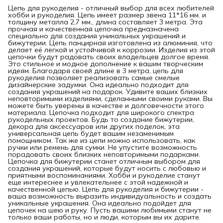
Цепь для рукоделия - отличный выбор для всех любителей
хобби и рукоделия. Цепь имеет размер звена 11*16 мм. и
толщину металла 2,7 мм., длина составляет 3 метра. Эта
прочная и качественная цепочка предназначена
специально для создания уникальных украшений и
бижутерии. Цепь панцирная изготовлена из алюминия, что
делает её легкой и устойчивой к коррозии. Изделия из этой
цепочки будут радовать своих владельцев долгое время.
Это стильное и модное дополнение к вашим творческим
идеям. Благодаря своей длине в 3 метра, цепь для
рукоделия позволяет реализовать самые смелые
дизайнерские задумки. Она идеально подходит для
создания украшений на подарок. Удивите ваших близких
неповторимыми изделиями, сделанными своими руками. Вы
можете быть уверены в качестве и долговечности этого
материала. Цепочка подходит для широкого спектра
рукодельных проектов. Будь то создание бижутерии,
декора для аксессуаров или других поделок, эта
универсальная цепь будет вашим незаменимым
помощником. Так же из цепи можно использовать, как
ручки или ремень для сумки. Не упустите возможность
порадовать своих близких неповторимыми подарками.
Цепочка для бижутерии станет отличным выбором для
создания украшений, которые будут носить с любовью и
приятными воспоминаниями. Хобби и рукоделие станут
еще интереснее и увлекательнее с этой надежной и
качественной цепью. Цепь для рукоделия и бижутерии -
ваша возможность выразить индивидуальность и создать
уникальные украшения. Она идеально подойдет для
цепочек на шею и руку. Пусть вашими любимыми станут не
только ваши работы, но и люди, которым вы их дарите.