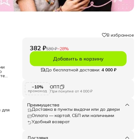
В избранное
382 ₽
530 ₽
−
28
%
Добавить в корзину
ми
До бесплатной доставки:
4 000 ₽
о
итель
и
−10%
ОПТ
но
промокод
При покупке от 4 000 ₽
я
уви,
ия
Преимущества
Доставка в пункты выдачи или до двери
в для
Оплата — картой, СБП или наличными
й
Удобный возврат
Доставка