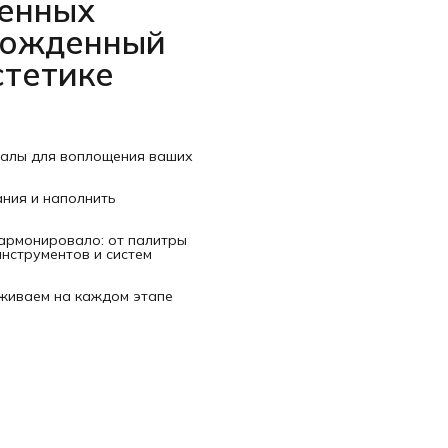
венных
рожденный
стетике
иалы для воплощения ваших
ания и наполнить
гармонировало: от палитры
нструментов и систем
рживаем на каждом этапе