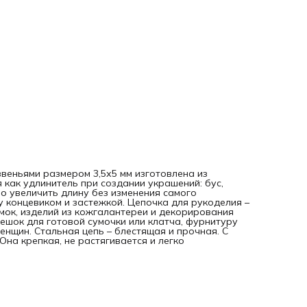
звеньями размером 3,5х5 мм изготовлена из
 как удлинитель при создании украшений: бус,
ро увеличить длину без изменения самого
 концевиком и застежкой. Цепочка для рукоделия –
мок, изделий из кожгалантереи и декорирования
ешок для готовой сумочки или клатча, фурнитуру
енщин. Стальная цепь – блестящая и прочная. С
на крепкая, не растягивается и легко