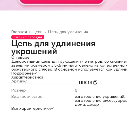
Главная
›
Цепи
›
Цепь для удлинения
Только сегодня
Цепь для удлинения
украшений
О товаре
Декоративная цепь для рукоделия - 5 метров, со спаянны
звеньями размером 3,5х5 мм изготовлена из качественног
бижутерного сплава. В основном используется как удлин
при создании украшений: бус, колье, браслетов, кулонов 
Подробнее
других изделий, где нужно быстро увеличить длину без
Характеристики
изменения самого украшения. Удлиняющая цепочка обыч
Артикул
Т-ЦП018
закрепляется между концевиком и застежкой. Цепочка дл
рукоделия – стильный и прочный аксессуар для декора об
Размер
0
одежды, сумок, изделий из кожгалантереи и декорирован
Вид творчества
изготовление украшений,
интерьера. Металлическую цепь можно использовать как
изготовление аксессуаро
ремешок для готовой сумочки или клатча, фурнитуру для
дома, декор
изготовления бижутерии, аксессуар для рукоделия для
Все характеристики
женщин. Стальная цепь – блестящая и прочная. С цепочко
легко работать даже начинающим рукодельницам. Она
крепкая, не растягивается и легко декорируется.