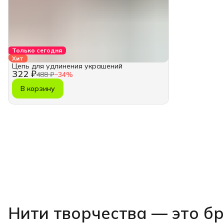
Только сегодня
Хит
Цепь для удлинения украшений
322 ₽
488 ₽
−
34
%
В корзину
Нити творчества
— это б