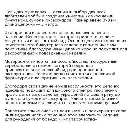
Цепь для рукоделия — отличный выбор для всех
любителей хобби и создания уникальных украшений,
бижутерии, сумок и аксессуаров. Размер звена 3×3 мм,
длина цепочки — 3 метра.
Эта прочная и качественная цепочка выполнена в
плетении «Венецианское», которое придаёт изделиям
аккуратный и элегантный вид. Основа цепи изготовлена из
качественного бижутерного сплава с гальваническим
покрытием, благодаря чему цепочка хорошо подходит для
декоративных и повседневных изделий.
Материал отличается износостойкостью и аккуратным
серебристым оттенком, который сохраняет
привлекательный внешний вид при правильной
эксплуатации. Цепочка легко сочетается с различной
фурнитурой и декоративными элементами.
Благодаря своей длине и универсальности эта цепочка
идеально подходит для широкого спектра творческих
проектов: от изготовления украшений на шею и руку до
ручек для сумок и аксессуаров. Удивите своих близких
неповторимыми изделиями, созданными своими руками!
Воплотите самые смелые идеи в жизнь и подчеркните свою
индивидуальность с помощью этой элегантной цепочки
для рукоделия от бренда «Нити творчества».