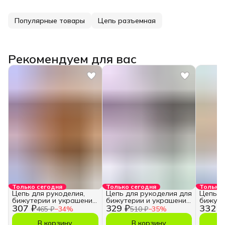
Популярные товары
Цепь разъемная
Рекомендуем для вас
Только сегодня
Только сегодня
Только 
Цепь для рукоделия,
Цепь для рукоделия для
Цепь д
бижутерии и украшений
бижутерии и украшений
бижуте
307 ₽
329 ₽
332 ₽
3,5х5 мм.
5,5х7,5 мм.
5,5х7,5
465 ₽
−
34
%
510 ₽
−
35
%
В корзину
В корзину