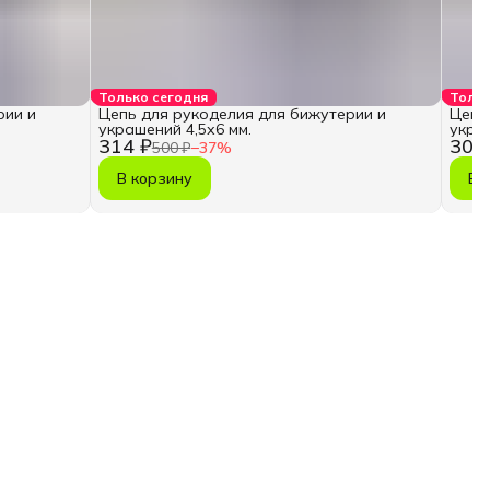
Только сегодня
Тольк
рии и
Цепь для рукоделия для бижутерии и
Цепь
украшений 4,5х6 мм.
украш
314 ₽
302
500 ₽
−
37
%
В корзину
В 