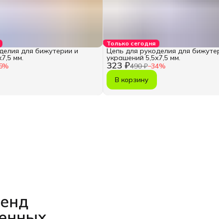
Только сегодня
делия для бижутерии и
Цепь для рукоделия для бижуте
7,5 мм.
украшений 5,5х7,5 мм.
323 ₽
5
%
490 ₽
−
34
%
В корзину
ренд
венных