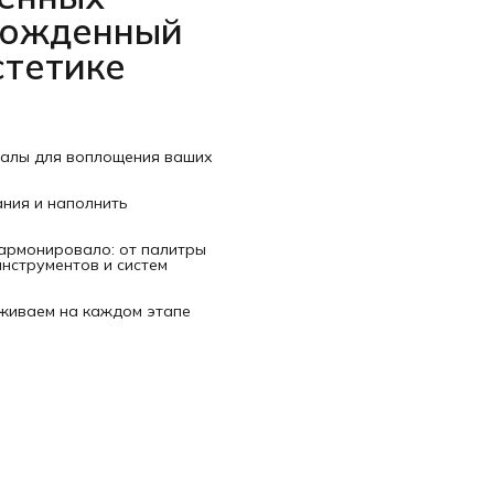
рожденный
стетике
иалы для воплощения ваших
ания и наполнить
гармонировало: от палитры
нструментов и систем
рживаем на каждом этапе