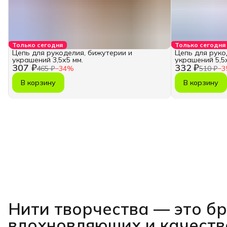
Только сегодня
Только сегодня
Цепь для рукоделия, бижутерии и
Цепь для руко
украшений 3,5х5 мм.
украшений 5,5х
307 ₽
332 ₽
465 ₽
−
34
%
510 ₽
−
3
В корзину
В корзину
Нити творчества
— это б
вдохновляющих и качест