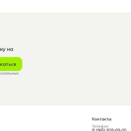
ку на
саться
сональных
Контакты
Телефон
8 (965) 828-69-00