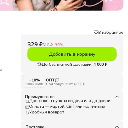
В избранное
329 ₽
510 ₽
−
35
%
Добавить в корзину
До бесплатной доставки:
4 000 ₽
и
−10%
ОПТ
елий.
промокод
При покупке от 4 000 ₽
для
и
Преимущества
а,
Доставка в пункты выдачи или до двери
точно
Оплата — картой, СБП или наличными
Удобный возврат
Доставка