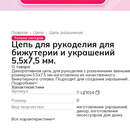
Главная
›
Цепи
›
Цепь разъемная
Только сегодня
Цепь для рукоделия для
бижутерии и украшений
5,5х7,5 мм.
О товаре
Декоративная цепь для рукоделия с разъемными звеньям
размером 5,5х7,5 мм изготовлена из качественного
бижутерного сплава. Подходит для создания украшений
различных видов: колье, браслетов, кулонов и других изд
Подробнее
Цепочка для рукоделия – стильный и прочный аксессуар 
Характеристики
декора обуви, одежды, сумок, изделий из кожгалантереи 
Артикул
Т-ЦП014
декорирования интерьера. Металлическую цепь можно
использовать как ремешок для готовой сумочки или клатч
Размер
0
фурнитуру для изготовления бижутерии, аксессуар для
Вид творчества
изготовление украшений,
рукоделия для женщин. Цепь – легкая, но при этом доста
декор, изготовление
прочная. С цепочкой легко работать даже начинающим
аксессуаров для дома
рукодельницам. Она крепкая, не растягивается и легко
Все характеристики
декорируется.