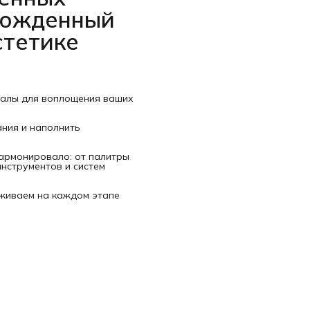
рожденный
стетике
иалы для воплощения ваших
ания и наполнить
гармонировало: от палитры
нструментов и систем
рживаем на каждом этапе