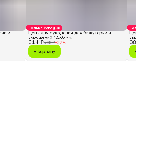
Только сегодня
Тольк
рии и
Цепь для рукоделия для бижутерии и
Цепь
украшений 4,5х6 мм.
украш
314 ₽
302
500 ₽
−
37
%
В корзину
В 