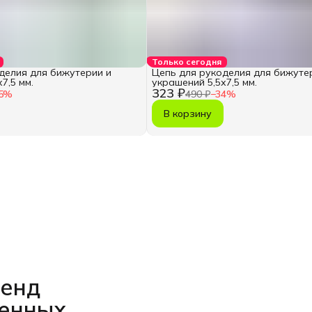
Только сегодня
делия для бижутерии и
Цепь для рукоделия для бижуте
7,5 мм.
украшений 5,5х7,5 мм.
323 ₽
5
%
490 ₽
−
34
%
В корзину
ренд
венных