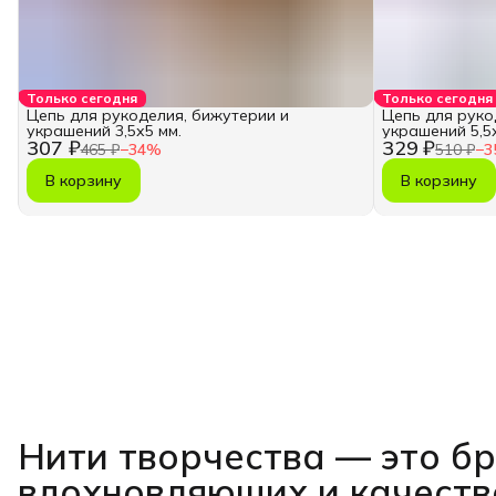
Только сегодня
Только сегодня
Цепь для рукоделия, бижутерии и
Цепь для руко
украшений 3,5х5 мм.
украшений 5,5х
307 ₽
329 ₽
465 ₽
−
34
%
510 ₽
−
3
В корзину
В корзину
Нити творчества
— это б
вдохновляющих и качест