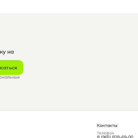
ку на
саться
сональных
Контакты
Телефон
8 (965) 828-69-00