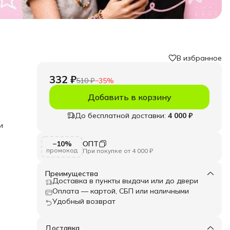
В избранное
332 ₽
510 ₽
−
35
%
Добавить в корзину
До бесплатной доставки:
4 000 ₽
и
−10%
ОПТ
елий.
промокод
При покупке от 4 000 ₽
для
и
Преимущества
а,
Доставка в пункты выдачи или до двери
точно
Оплата — картой, СБП или наличными
Удобный возврат
Доставка