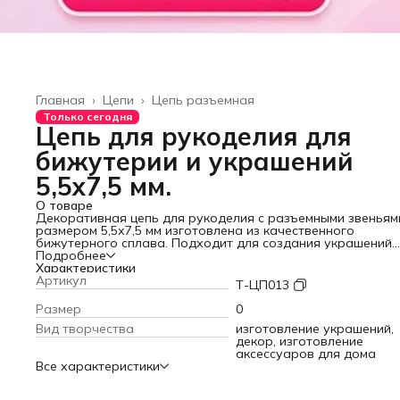
Главная
›
Цепи
›
Цепь разъемная
Только сегодня
Цепь для рукоделия для
бижутерии и украшений
5,5х7,5 мм.
О товаре
Декоративная цепь для рукоделия с разъемными звеньям
размером 5,5х7,5 мм изготовлена из качественного
бижутерного сплава. Подходит для создания украшений
различных видов: колье, браслетов, кулонов и других изд
Подробнее
Цепочка для рукоделия – стильный и прочный аксессуар 
Характеристики
декора обуви, одежды, сумок, изделий из кожгалантереи 
Артикул
Т-ЦП013
декорирования интерьера. Металлическую цепь можно
использовать как ремешок для готовой сумочки или клатч
Размер
0
фурнитуру для изготовления бижутерии, аксессуар для
Вид творчества
изготовление украшений,
рукоделия для женщин. Цепь – легкая, но при этом доста
декор, изготовление
прочная. С цепочкой легко работать даже начинающим
аксессуаров для дома
рукодельницам. Она крепкая, не растягивается и легко
Все характеристики
декорируется.