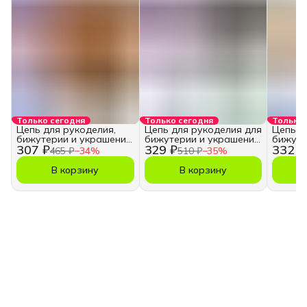
Только сегодня
Только сегодня
Только 
Цепь для рукоделия,
Цепь для рукоделия для
Цепь д
бижутерии и украшений
бижутерии и украшений
бижуте
307 ₽
329 ₽
332 ₽
3,5х5 мм.
5,5х7,5 мм.
5,5х7,5
465 ₽
−
34
%
510 ₽
−
35
%
В корзину
В корзину