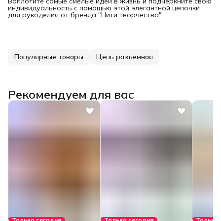
Воплотите самые смелые идеи в жизнь и подчеркните свою
индивидуальность с помощью этой элегантной цепочки
для рукоделия от бренда "Нити творчества".
Популярные товары
Цепь разъемная
Рекомендуем для вас
Только сегодня
Только сегодня
Только 