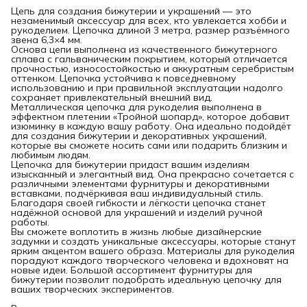
Цепь для создания бижутерии и украшений — это
незаменимый аксессуар для всех, кто увлекается хобби и
рукоделием. Цепочка длиной 3 метра, размер разъёмного
звена 6,3×4 мм.
Основа цепи выполнена из качественного бижутерного
сплава с гальваническим покрытием, который отличается
прочностью, износостойкостью и аккуратным серебристым
оттенком. Цепочка устойчива к повседневному
использованию и при правильной эксплуатации надолго
сохраняет привлекательный внешний вид.
Металлическая цепочка для рукоделия выполнена в
эффектном плетении «Тройной шопард», которое добавит
изюминку в каждую вашу работу. Она идеально подойдёт
для создания бижутерии и декоративных украшений,
которые вы сможете носить сами или подарить близким и
любимым людям.
Цепочка для бижутерии придаст вашим изделиям
изысканный и элегантный вид. Она прекрасно сочетается с
различными элементами фурнитуры и декоративными
вставками, подчёркивая ваш индивидуальный стиль.
Благодаря своей гибкости и лёгкости цепочка станет
надёжной основой для украшений и изделий ручной
работы.
Вы сможете воплотить в жизнь любые дизайнерские
задумки и создать уникальные аксессуары, которые станут
ярким акцентом вашего образа. Материалы для рукоделия
порадуют каждого творческого человека и вдохновят на
новые идеи. Большой ассортимент фурнитуры для
бижутерии позволит подобрать идеальную цепочку для
ваших творческих экспериментов.