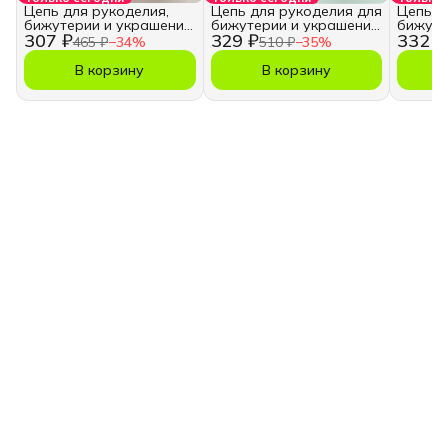
Цепь для рукоделия,
Цепь для рукоделия для
Цепь д
бижутерии и украшений
бижутерии и украшений
бижуте
307 ₽
329 ₽
332 ₽
3,5х5 мм.
5,5х7,5 мм.
5,5х7,5
465 ₽
−
34
%
510 ₽
−
35
%
В корзину
В корзину