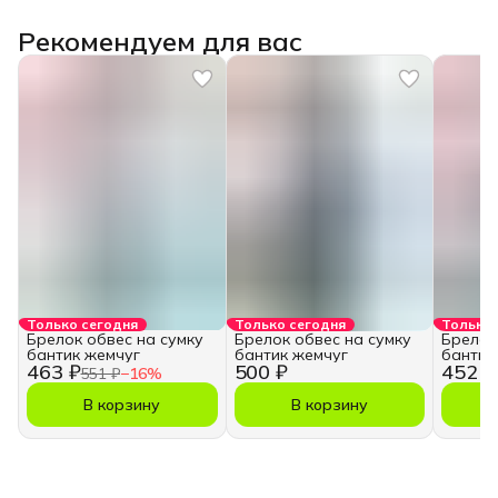
Рекомендуем для вас
Только сегодня
Только сегодня
Только 
Брелок обвес на сумку
Брелок обвес на сумку
Брелок
бантик жемчуг
бантик жемчуг
бантик
463 ₽
500 ₽
452 ₽
551 ₽
−
16
%
В корзину
В корзину