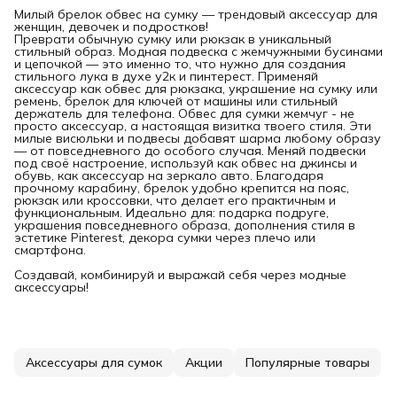
Милый брелок обвес на сумку — трендовый аксессуар для
женщин, девочек и подростков!
Преврати обычную сумку или рюкзак в уникальный
стильный образ. Модная подвеска с жемчужными бусинами
и цепочкой — это именно то, что нужно для создания
стильного лука в духе у2к и пинтерест. Применяй
аксессуар как обвес для рюкзака, украшение на сумку или
ремень, брелок для ключей от машины или стильный
держатель для телефона. Обвес для сумки жемчуг - не
просто аксессуар, а настоящая визитка твоего стиля. Эти
милые висюльки и подвесы добавят шарма любому образу
— от повседневного до особого случая. Меняй подвески
под своё настроение, используй как обвес на джинсы и
обувь, как аксессуар на зеркало авто. Благодаря
прочному карабину, брелок удобно крепится на пояс,
рюкзак или кроссовки, что делает его практичным и
функциональным. Идеально для: подарка подруге,
украшения повседневного образа, дополнения стиля в
эстетике Pinterest, декора сумки через плечо или
смартфона.
Создавай, комбинируй и выражай себя через модные
аксессуары!
Аксессуары для сумок
Акции
Популярные товары