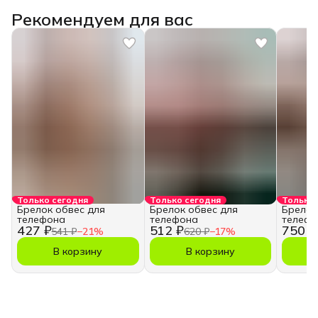
Рекомендуем для вас
Только сегодня
Только сегодня
Только 
Брелок обвес для
Брелок обвес для
Брелок
телефона
телефона
телефо
427 ₽
512 ₽
750 ₽
541 ₽
−
21
%
620 ₽
−
17
%
В корзину
В корзину