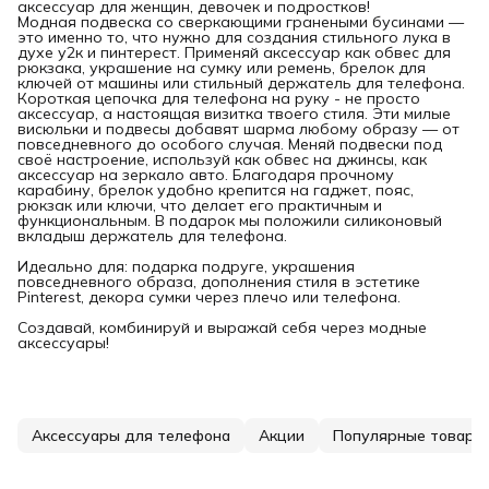
аксессуар для женщин, девочек и подростков!
Модная подвеска со сверкающими гранеными бусинами —
это именно то, что нужно для создания стильного лука в
духе у2к и пинтерест. Применяй аксессуар как обвес для
рюкзака, украшение на сумку или ремень, брелок для
ключей от машины или стильный держатель для телефона.
Короткая цепочка для телефона на руку - не просто
аксессуар, а настоящая визитка твоего стиля. Эти милые
висюльки и подвесы добавят шарма любому образу — от
повседневного до особого случая. Меняй подвески под
своё настроение, используй как обвес на джинсы, как
аксессуар на зеркало авто. Благодаря прочному
карабину, брелок удобно крепится на гаджет, пояс,
рюкзак или ключи, что делает его практичным и
функциональным. В подарок мы положили силиконовый
вкладыш держатель для телефона.
Идеально для: подарка подруге, украшения
повседневного образа, дополнения стиля в эстетике
Pinterest, декора сумки через плечо или телефона.
Создавай, комбинируй и выражай себя через модные
аксессуары!
Аксессуары для телефона
Акции
Популярные товары