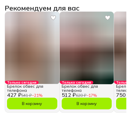
Рекомендуем для вас
Только сегодня
Только сегодня
Только 
Брелок обвес для
Брелок обвес для
Брелок
телефона
телефона
телефо
427 ₽
512 ₽
750 ₽
541 ₽
−
21
%
620 ₽
−
17
%
В корзину
В корзину