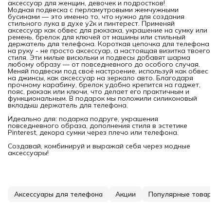
аксессуар для женщин, девочек и подростков!
Модная подвеска с перламутровыми жемчужными
бусинами — это именно то, что нужно для создания
стильного лука в духе у2к и пинтерест. Применяй
аксессуар как обвес для рюкзака, украшение на сумку или
ремень, брелок для ключей от машины или стильный
держатель для телефона. Короткая цепочка для телефона
на руку - не просто аксессуар, а настоящая визитка твоего
стиля. Эти милые висюльки и подвесы добавят шарма
любому образу — от повседневного до особого случая.
Меняй подвески под своё настроение, используй как обвес
на джинсы, как аксессуар на зеркало авто. Благодаря
прочному карабину, брелок удобно крепится на гаджет,
пояс, рюкзак или ключи, что делает его практичным и
функциональным. В подарок мы положили силиконовый
вкладыш держатель для телефона.
Идеально для: подарка подруге, украшения
повседневного образа, дополнения стиля в эстетике
Pinterest, декора сумки через плечо или телефона.
Создавай, комбинируй и выражай себя через модные
аксессуары!
Аксессуары для телефона
Акции
Популярные товары